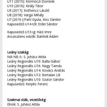
U11 (2015): Körmöczi Dominik
U10 (2016): Király Tibor
U9 (2017): Kothencz László
U8 (2018): Varga Mihály
U7 (2019-):Parti Gyula, Kiss Sándor
Kapusedző U14-től: Erdei Sándor
Kapusedző U13-ig: Házi Imre
Asszisztens edzők: Bánhidi Ádám
Leány szakág:
Női NB II.: S. Juhász Attila
Leány Regionális U19: Balla Gábor
Leány Regionális U16: Nagy Tamás
Leány Regionális U14: Kovács András
Leány Regionális U12: Bertalan Lili
Leány Regionális U10: Szutor Sándor
Kapusedző: Kerpits Ferenc
Szakmai stáb, vezetőség:
Elnök: S. Juhász Attila