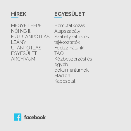
HÍREK
EGYESÜLET
MEGYE I. FÉRFI
Bemutatkozás
NŐI NB II.
Alapszabály
FIÚ UTÁNPÓTLÁS
Szabályzatok és
LEÁNY
tájékoztatók
UTÁNPÓTLÁS
Focizz nálunk!
EGYESÜLET
TAO
ARCHÍVUM
Közbeszerzési és
egyéb
dokumentumok
Stadion
Kapcsolat