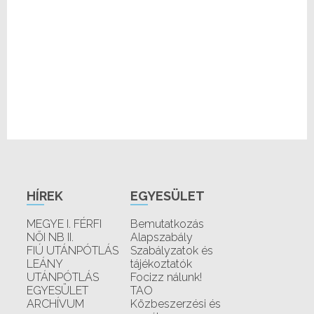
HÍREK
EGYESÜLET
MEGYE I. FÉRFI
Bemutatkozás
NŐI NB II.
Alapszabály
FIÚ UTÁNPÓTLÁS
Szabályzatok és
LEÁNY
tájékoztatók
UTÁNPÓTLÁS
Focizz nálunk!
EGYESÜLET
TAO
ARCHÍVUM
Közbeszerzési és