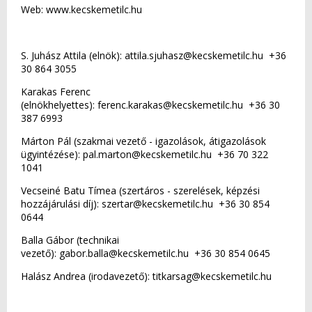
Web: www.kecskemetilc.hu
S. Juhász Attila (elnök): attila.sjuhasz@kecskemetilc.hu +36
30 864 3055
Karakas Ferenc
(elnökhelyettes): ferenc.karakas@kecskemetilc.hu +36 30
387 6993
Márton Pál (szakmai vezető - igazolások, átigazolások
ügyintézése): pal.marton@kecskemetilc.hu +36 70 322
1041
Vecseiné Batu Tímea (szertáros - szerelések, képzési
hozzájárulási díj): szertar@kecskemetilc.hu +36 30 854
0644
Balla Gábor (technikai
vezető): gabor.balla@kecskemetilc.hu +36 30 854 0645
Halász Andrea (irodavezető): titkarsag@kecskemetilc.hu