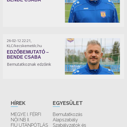
26-02-12 22:21,
KLC/kecskemetilc.hu
EDZŐBEMUTATÓ –
BENDE CSABA
Bemutatkoznak edzőink
HÍREK
EGYESÜLET
MEGYE I. FÉRFI
Bemutatkozás
NŐI NB II.
Alapszabály
FIÚ UTÁNPÓTLÁS
Szabályzatok és