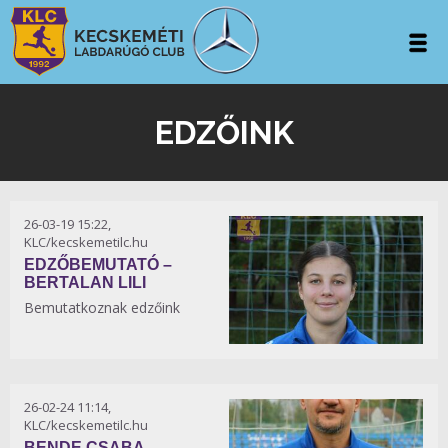
EDZŐINK
26-03-19 15:22,
KLC/kecskemetilc.hu
EDZŐBEMUTATÓ –
BERTALAN LILI
Bemutatkoznak edzőink
26-02-24 11:14,
KLC/kecskemetilc.hu
BENDE CSABA