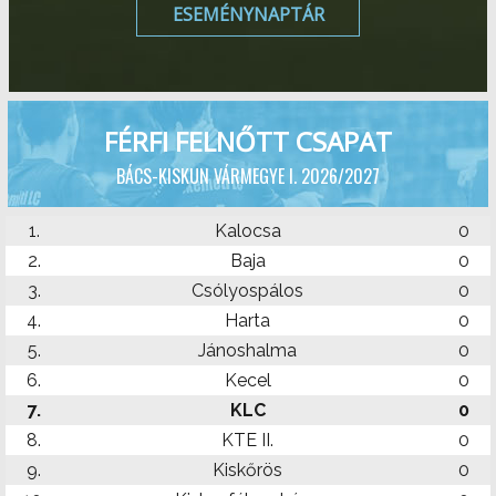
ESEMÉNYNAPTÁR
FÉRFI FELNŐTT CSAPAT
BÁCS-KISKUN VÁRMEGYE I. 2026/2027
1.
Kalocsa
0
2.
Baja
0
3.
Csólyospálos
0
4.
Harta
0
5.
Jánoshalma
0
6.
Kecel
0
7.
KLC
0
8.
KTE II.
0
9.
Kiskőrös
0