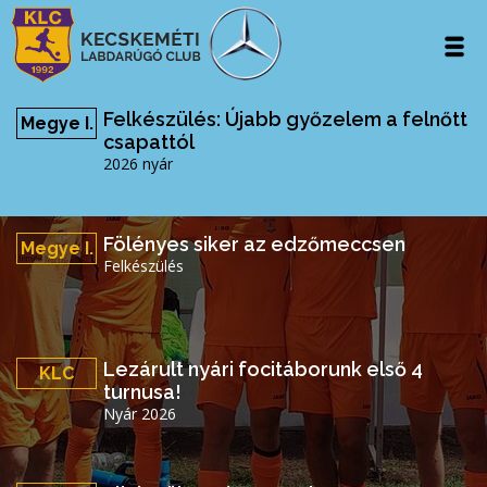
Felkészülés: Újabb győzelem a felnőtt
Megye I.
csapattól
2026 nyár
Fölényes siker az edzőmeccsen
Megye I.
Felkészülés
Lezárult nyári focitáborunk első 4
KLC
turnusa!
Nyár 2026