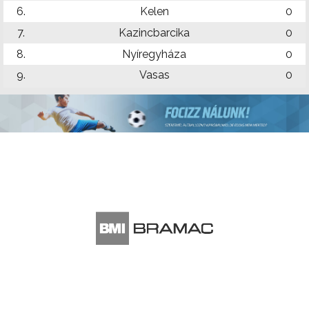
6.
Kelen
0
7.
Kazincbarcika
0
8.
Nyíregyháza
0
9.
Vasas
0