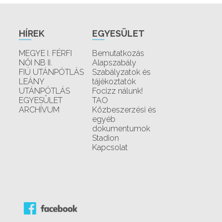
HÍREK
EGYESÜLET
MEGYE I. FÉRFI
Bemutatkozás
NŐI NB II.
Alapszabály
FIÚ UTÁNPÓTLÁS
Szabályzatok és
LEÁNY
tájékoztatók
UTÁNPÓTLÁS
Focizz nálunk!
EGYESÜLET
TAO
ARCHÍVUM
Közbeszerzési és
egyéb
dokumentumok
Stadion
Kapcsolat