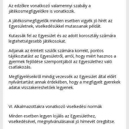
Az edzőkre vonatkozó valamennyi szabály a
játékosmegfigyelőkre is vonatkozik.
A játékosmegfigyelők minden esetben vigyék jó hírét az
Egyesületnek, viselkedésükkel mutassanak példát.
Kutassák fel az Egyesület és az adott korosztály számára
legtehetségesebb játékosokat.
Adjanak az érintett szülők számára korrekt, pontos
tájékoztatást az Egyesületről, arról, hogy miért hasznos a
gyermek fejlődése szempontjából az Egyesülethez való
csatlakozás.
Megfigyeléseikről mindig vezessék az Egyesület által előírt
nyilvántartást annak érdekében, hogy a megfigyelt gyerekek
adatai visszakereshetőek legyenek.
VI. Alkalmazottakra vonatkozó viselkedési normák
Minden esetben legyen lojális az Egyesülethez,
viselkedésével, megnyilvánulásaival jó hírnevét öregbítse.