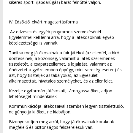
sikeres sport- (labdarúgás) barát felnőtté váljon.
IV. Edzőktől elvárt magatartásforma
Az edzések és egyéb programok szervezésénél
figyelemmel kell lenni arra, hogy a játékosoknak egyéb
kötelezettségei is vannak.
Tanítsa meg játékosainak a fair játékot (az ellenfél, a bíró
döntéseinek, a közönség, valamint a játék szellemének
tiszteletét, a csapatszellemet, a lojalitást, valamint az
önérzetet a győzelemben éppúgy, mint vereség esetén) és
azt, hogy tiszteljék aszabályokat, az Egyesület
alkalmazottait, hivatalos személyeket, és az ellenfelet.
Kezelje egyformán játékosait, támogassa őket, adjon
lehetőséget mindenkinek.
Kommunikációja játékosaival szemben legyen tisztelettudó,
ne gúnyolja ki őket, ne kiabáljon.
Bizonyosodjon meg arról, hogy játékosainak koruknak
megfelelő és biztonságos felszerelésük van.