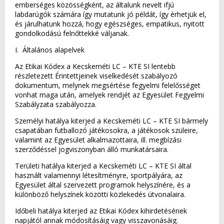
emberséges közösségként, az általunk nevelt ifjú
labdarúgók számára így mutatunk jó példát, így érhetjük el,
és járulhatunk hozzá, hogy egészséges, empatikus, nyitott
gondolkodású felnőttekké váljanak.
I. Általános alapelvek
Az Etikai Kódex a Kecskeméti LC – KTE SI lentebb
részletezett Érintettjeinek viselkedését szabályozó
dokumentum, melynek megsértése fegyelmi felelősséget
vonhat maga után, amelyek rendjét az Egyesület Fegyelmi
Szabályzata szabályozza.
Személyi hatálya kiterjed a Kecskeméti LC – KTE SI bármely
csapatában futballozó játékosokra, a játékosok szüleire,
valamint az Egyesület alkalmazottaira, ill. megbízási
szerződéssel jogviszonyban álló munkatársaira.
Területi hatálya kiterjed a Kecskeméti LC – KTE SI által
használt valamennyi létesítményre, sportpályára, az
Egyesület által szervezett programok helyszínére, és a
különböző helyszínek közötti közlekedés útvonalaira.
Időbeli hatálya kiterjed az Etikai Kódex kihirdetésének
napjától annak módosításáig vagy visszavonásáig.