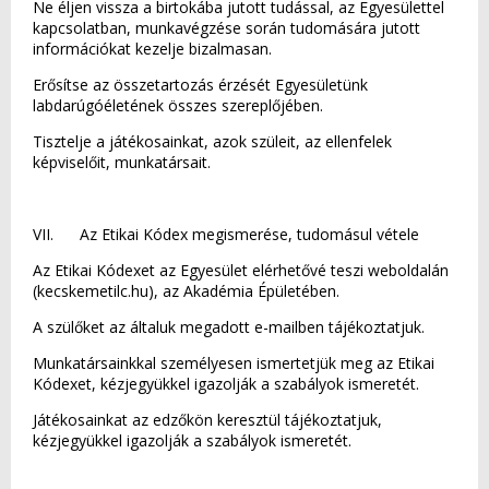
Ne éljen vissza a birtokába jutott tudással, az Egyesülettel
kapcsolatban, munkavégzése során tudomására jutott
információkat kezelje bizalmasan.
Erősítse az összetartozás érzését Egyesületünk
labdarúgóéletének összes szereplőjében.
Tisztelje a játékosainkat, azok szüleit, az ellenfelek
képviselőit, munkatársait.
VII. Az Etikai Kódex megismerése, tudomásul vétele
Az Etikai Kódexet az Egyesület elérhetővé teszi weboldalán
(kecskemetilc.hu), az Akadémia Épületében.
A szülőket az általuk megadott e-mailben tájékoztatjuk.
Munkatársainkkal személyesen ismertetjük meg az Etikai
Kódexet, kézjegyükkel igazolják a szabályok ismeretét.
Játékosainkat az edzőkön keresztül tájékoztatjuk,
kézjegyükkel igazolják a szabályok ismeretét.