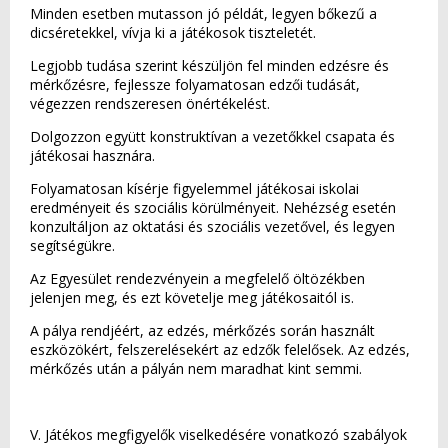
Minden esetben mutasson jó példát, legyen bőkezű a
dicséretekkel, vívja ki a játékosok tiszteletét.
Legjobb tudása szerint készüljön fel minden edzésre és
mérkőzésre, fejlessze folyamatosan edzői tudását,
végezzen rendszeresen önértékelést.
Dolgozzon együtt konstruktívan a vezetőkkel csapata és
játékosai hasznára.
Folyamatosan kísérje figyelemmel játékosai iskolai
eredményeit és szociális körülményeit. Nehézség esetén
konzultáljon az oktatási és szociális vezetővel, és legyen
segítségükre.
Az Egyesület rendezvényein a megfelelő öltözékben
jelenjen meg, és ezt követelje meg játékosaitól is.
A pálya rendjéért, az edzés, mérkőzés során használt
eszközökért, felszerelésekért az edzők felelősek. Az edzés,
mérkőzés után a pályán nem maradhat kint semmi.
V. Játékos megfigyelők viselkedésére vonatkozó szabályok