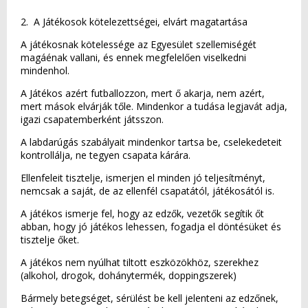
2. A Játékosok kötelezettségei, elvárt magatartása
A játékosnak kötelessége az Egyesület szellemiségét
magáénak vallani, és ennek megfelelően viselkedni
mindenhol.
A Játékos azért futballozzon, mert ő akarja, nem azért,
mert mások elvárják tőle. Mindenkor a tudása legjavát adja,
igazi csapatemberként játsszon.
A labdarúgás szabályait mindenkor tartsa be, cselekedeteit
kontrollálja, ne tegyen csapata kárára.
Ellenfeleit tisztelje, ismerjen el minden jó teljesítményt,
nemcsak a saját, de az ellenfél csapatától, játékosától is.
A játékos ismerje fel, hogy az edzők, vezetők segítik őt
abban, hogy jó játékos lehessen, fogadja el döntésüket és
tisztelje őket.
A játékos nem nyúlhat tiltott eszközökhöz, szerekhez
(alkohol, drogok, dohánytermék, doppingszerek)
Bármely betegséget, sérülést be kell jelenteni az edzőnek,