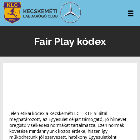
Fair Play kódex
Jelen etikai kódex a Kecskeméti LC – KTE SI által
meghatározott, az Egyesület céljait támogató, jó hírnevét
öregbítő viselkedési normákat tartalmazza. Ezen normák
követése mindannyiunk közös érdeke, hiszen így
működhetünk jól szervezett, hatékony Egyesületként