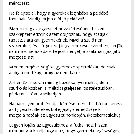
mérkőzést.
Ne felejtse el, hogy a gyerekek leginkább a példából
tanulnak. Mindig járjon elöl jó példával!
Bízzon meg az egyesület hozzáértésében, hiszen
szakképzett edzőink azért dolgoznak, hogy átadják
tapasztalataikat gyermekének. Mivel a szülő nem
szakember, és elfogult saját gyermekével szemben, kérjük,
ne minősítse az edzők teljesítményét, a szakmai igazgató
megteszi azt.
Minden erejével segítse gyermeke sportolását, de csak
addig a mértékig, amíg az nem káros.
A mérkőzés során mindig buzdítsa gyermekét, de a
szurkolás közben is méltóságteljesen, tisztelettudóan,
példamutatóan viselkedjen.
Ha bármilyen problémája, kérdése merül fel, bátran keresse
az Egyesület illetékes kollégáját, elérhetőségeik
megtalálhatóak az Egyesület honlapján. (kecskemetilc.hu)
Legyen lojális az Egyesülethez, a futballhoz, hiszen
mindannyiunk célja ugyanaz, hogy gyermeke egészséges,