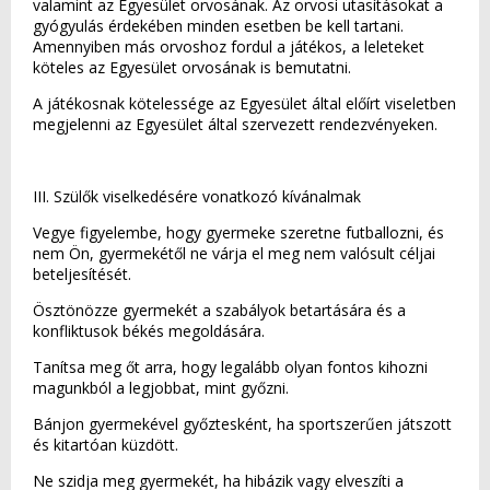
valamint az Egyesület orvosának. Az orvosi utasításokat a
gyógyulás érdekében minden esetben be kell tartani.
Amennyiben más orvoshoz fordul a játékos, a leleteket
köteles az Egyesület orvosának is bemutatni.
A játékosnak kötelessége az Egyesület által előírt viseletben
megjelenni az Egyesület által szervezett rendezvényeken.
III. Szülők viselkedésére vonatkozó kívánalmak
Vegye figyelembe, hogy gyermeke szeretne futballozni, és
nem Ön, gyermekétől ne várja el meg nem valósult céljai
beteljesítését.
Ösztönözze gyermekét a szabályok betartására és a
konfliktusok békés megoldására.
Tanítsa meg őt arra, hogy legalább olyan fontos kihozni
magunkból a legjobbat, mint győzni.
Bánjon gyermekével győztesként, ha sportszerűen játszott
és kitartóan küzdött.
Ne szidja meg gyermekét, ha hibázik vagy elveszíti a