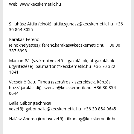
Web: www.kecskemetilc.hu
S. Juhász Attila (elnök): attila.sjuhasz@kecskemetilc.hu +36
30 864 3055
Karakas Ferenc
(elnökhelyettes): ferenc.karakas@kecskemetilc.hu +36 30
387 6993
Márton Pál (szakmai vezető - igazolások, átigazolások
ügyintézése): pal.marton@kecskemetilc.hu +36 70 322
1041
Vecseiné Batu Tímea (szertáros - szerelések, képzési
hozzájárulási díj): szertar@kecskemetilc.hu +36 30 854
0644
Balla Gábor (technikai
vezető): gabor.balla@kecskemetilc.hu +36 30 854 0645
Halász Andrea (irodavezető): titkarsag@kecskemetilc.hu