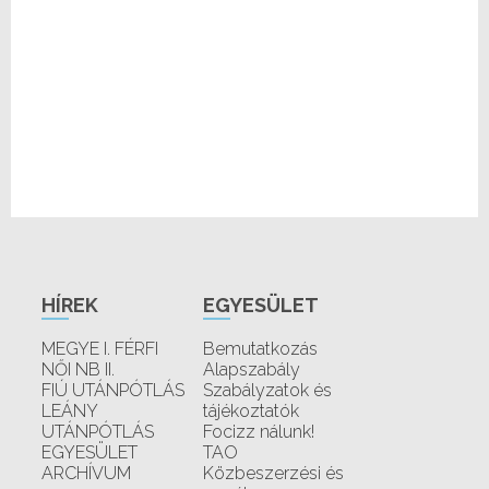
HÍREK
EGYESÜLET
MEGYE I. FÉRFI
Bemutatkozás
NŐI NB II.
Alapszabály
FIÚ UTÁNPÓTLÁS
Szabályzatok és
LEÁNY
tájékoztatók
UTÁNPÓTLÁS
Focizz nálunk!
EGYESÜLET
TAO
ARCHÍVUM
Közbeszerzési és