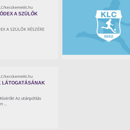
KLC/kecskemetilc.hu
KÓDEX A SZÜLŐK
DEX A SZÜLŐK RÉSZÉRE
KLC/kecskemetilc.hu
K LÁTOGATÁSÁNAK
Kísérők! Az utánpótlás
 ...