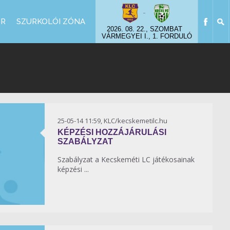
-
OR
SZURKOLÓI ZÓNA
2026. 08. 22., SZOMBAT
VÁRMEGYEI I., 1. FORDULÓ
25-05-14 11:59, KLC/kecskemetilc.hu
KÉPZÉSI HOZZÁJÁRULÁSI
SZABÁLYZAT
Szabályzat a Kecskeméti LC játékosainak
képzési ...