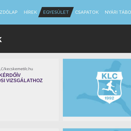
ZDŐLAP
HÍREK
EGYESÜLET
CSAPATOK
NYÁRI TÁB
k
KLC/kecskemetilc.hu
 KÉRDŐÍV
SI VIZSGÁLATHOZ