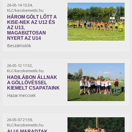
26-05-14 13:24,
KLC/kecskemetilc.hu
HÁROM GÓLT LŐTT A
KISE-NEK AZ U12 ÉS
AZ U13,
MAGABIZTOSAN
NYERT AZ U14
Beszámolók
26-05-12 11:52,
KLC/kecskemetilc.hu
HADILÁBON ÁLLNAK
A GÓLLÖVÉSSEL
KIEMELT CSAPATAINK
Hazai meccsek
26-05-07 21:59,
KLC/kecskemetilc.hu
ALULMARADTAK