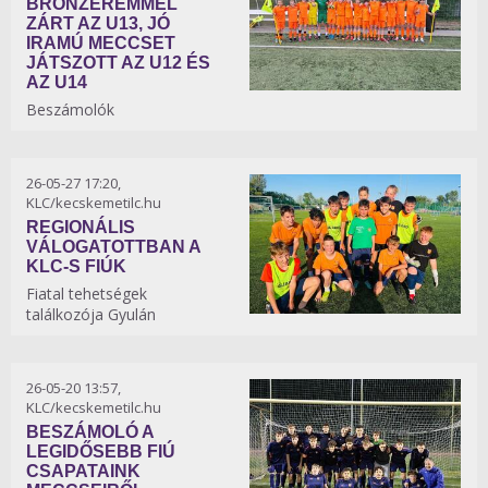
BRONZÉREMMEL
ZÁRT AZ U13, JÓ
IRAMÚ MECCSET
JÁTSZOTT AZ U12 ÉS
AZ U14
Beszámolók
26-05-27 17:20,
KLC/kecskemetilc.hu
REGIONÁLIS
VÁLOGATOTTBAN A
KLC-S FIÚK
Fiatal tehetségek
találkozója Gyulán
26-05-20 13:57,
KLC/kecskemetilc.hu
BESZÁMOLÓ A
LEGIDŐSEBB FIÚ
CSAPATAINK