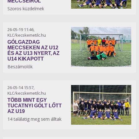
MECCSEIRŐL
Szoros küzdelmek
26-05-19 11:46,
KLC/kecskemetilc.hu
GÓLGAZDAG
MECCSEKEN AZ U12
ÉS AZ U13 NYERT, AZ
U14 KIKAPOTT
Beszámolók
26-05-14 15:57,
KLC/kecskemetilc.hu
TÖBB MINT EGY
TUCATNYI GÓLT LŐTT
AZ U19
14 találatig meg sem álltak