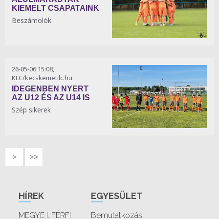
KIEMELT CSAPATAINK
Beszámolók
26-05-06 15:08,
KLC/kecskemetilc.hu
IDEGENBEN NYERT
AZ U12 ÉS AZ U14 IS
Szép sikerek
>
>>
HÍREK
EGYESÜLET
MEGYE I. FÉRFI
Bemutatkozás