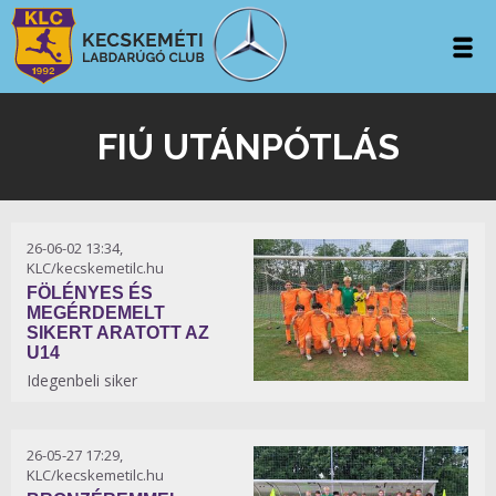
FIÚ UTÁNPÓTLÁS
26-06-02 13:34,
KLC/kecskemetilc.hu
FÖLÉNYES ÉS
MEGÉRDEMELT
SIKERT ARATOTT AZ
U14
Idegenbeli siker
26-05-27 17:29,
KLC/kecskemetilc.hu