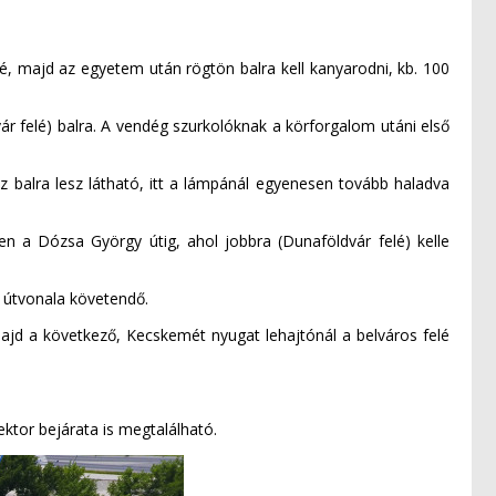
lé, majd az egyetem után rögtön balra kell kanyarodni, kb. 100
ár felé) balra. A vendég szurkolóknak a körforgalom utáni első
 balra lesz látható, itt a lámpánál egyenesen tovább haladva
n a Dózsa György útig, ahol jobbra (Dunaföldvár felé) kelle
es útvonala követendő.
majd a következő, Kecskemét nyugat lehajtónál a belváros felé
ktor bejárata is megtalálható.