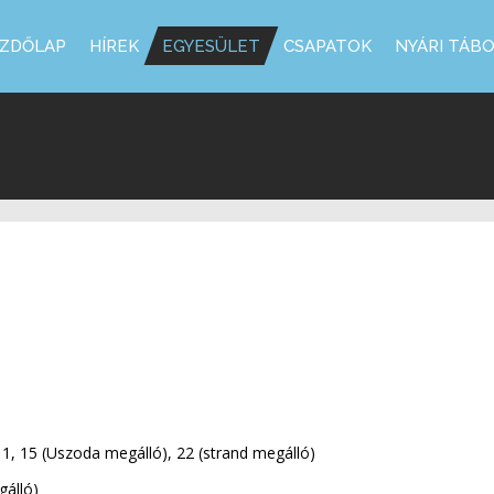
ZDŐLAP
HÍREK
EGYESÜLET
CSAPATOK
NYÁRI TÁB
1, 15 (Uszoda megálló), 22 (strand megálló)
gálló)