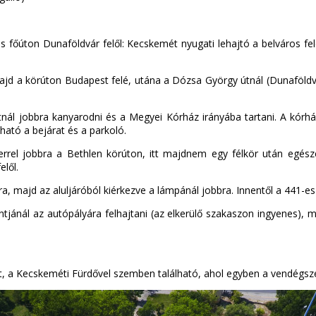
s főúton Dunaföldvár felől: Kecskemét nyugati lehajtó a belváros fe
 majd a körúton Budapest felé, utána a Dózsa György útnál (Dunaföldv
nál jobbra kanyarodni és a Megyei Kórház irányába tartani. A kórház
ható a bejárat és a parkoló.
rrel jobbra a Bethlen körúton, itt majdnem egy félkör után egésze
elől.
bra, majd az aluljáróból kiérkezve a lámpánál jobbra. Innentől a 441-
jánál az autópályára felhajtani (az elkerülő szakaszon ingyenes), 
t, a Kecskeméti Fürdővel szemben található, ahol egyben a vendégsze