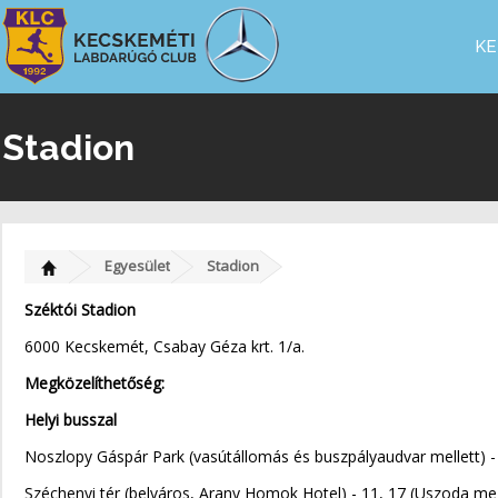
KE
Stadion
Egyesület
Stadion
Széktói Stadion
6000 Kecskemét, Csabay Géza krt. 1/a.
Megközelíthetőség:
Helyi busszal
Noszlopy Gáspár Park (vasútállomás és buszpályaudvar mellett) - 
Széchenyi tér (belváros, Arany Homok Hotel) - 11, 17 (Uszoda me