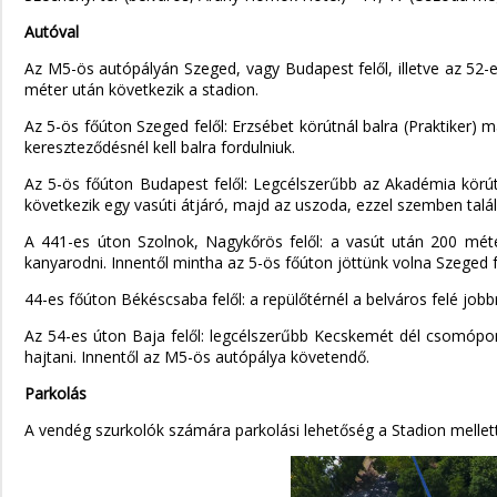
Autóval
Az M5-ös autópályán Szeged, vagy Budapest felől, illetve az 52-e
méter után következik a stadion.
Az 5-ös főúton Szeged felől: Erzsébet körútnál balra (Praktiker)
kereszteződésnél kell balra fordulniuk.
Az 5-ös főúton Budapest felől: Legcélszerűbb az Akadémia körút
következik egy vasúti átjáró, majd az uszoda, ezzel szemben talál
A 441-es úton Szolnok, Nagykőrös felől: a vasút után 200 méte
kanyarodni. Innentől mintha az 5-ös főúton jöttünk volna Szeged f
44-es főúton Békéscsaba felől: a repülőtérnél a belváros felé job
Az 54-es úton Baja felől: legcélszerűbb Kecskemét dél csomópont
hajtani. Innentől az M5-ös autópálya követendő.
Parkolás
A vendég szurkolók számára parkolási lehetőség a Stadion mellet