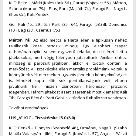
KLC: Beke – Márki (Koleszárik 56.), Garaci (Vojtovics 56.), Márton,
Szántó (Marton 79.) – Filus, Parti (Majláth 74.), Faragó B. – Nagy L.
(Ihos 65.), Káli, Péntek.
Gól: Káli (15., 29., 62.), Parti (35., 64.), Faragó (53.) ill. Domonics
(10.), Bagi (38.), Csernus (75.)
Márton Pál:
Az első meccs a Harta ellen a tipikusan nehéz
találkozók közé tartozik mindig. Egy alsóházi csapat
otthonában nyitni sosem egyszerű feladat, de dicséret illeti a
játékosokat, mert végig fölényben játszottunk. Amikor ehhez
minőség is párosult játékban, akkor el tudtuk dönteni a
mérkőzést. A Tiszakécske ellen mentális problémáink voltak, a
könnyűnek vélt meccseken ugyanis jönnek a könnyelműségek
is. Mindkét kapu előtt sok pontatlanságunk volt, ebben
javulnunk kell, hiszen zsinórban háromszor játszunk
idegenben. Három játékost azért szeretnék most kiemelni: Káli
Tibi, Faragó Béni és Parti Gabi is kitűnően futballozott vasárnap.
További eredmények:
U19 „A”: KLC – Tiszakécske 15-0 (6-0)
KLC: Benkő – Dinnyés (Szaniszló 46.), Ormándi, Nagy T. (Szabó
M. 46.), Valastyán – Illés, Faragó S. (Kovács L. 57.), Angeli – Pászti