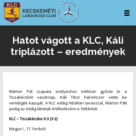
Hatot vágott a KLC, Káli
triplázott – eredmények
Márton Pál csapata esélyeshez méltóan győzte le a
Tiszakécskét vasárnap, Káli Tibor háromszor vette be
vendégek kapuját. A KLC eddig hibátlan tavasszal, Márton Pált
pedig az eddig látottak értékelésére is felkértük.
KLC – Tiszakécske 6-3 (3-2)
Megye I., 17. forduló