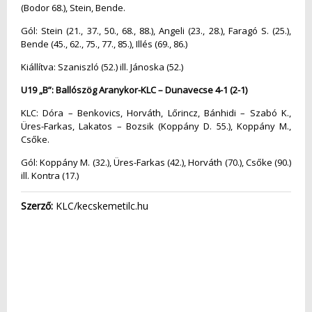
(Bodor 68.), Stein, Bende.
Gól: Stein (21., 37., 50., 68., 88.), Angeli (23., 28.), Faragó S. (25.),
Bende (45., 62., 75., 77., 85.), Illés (69., 86.)
Kiállítva: Szaniszló (52.) ill. Jánoska (52.)
U19 „B”: Ballószög Aranykor-KLC – Dunavecse 4-1 (2-1)
KLC: Dóra – Benkovics, Horváth, Lőrincz, Bánhidi – Szabó K.,
Üres-Farkas, Lakatos – Bozsik (Koppány D. 55.), Koppány M.,
Csőke.
Gól: Koppány M. (32.), Üres-Farkas (42.), Horváth (70.), Csőke (90.)
ill. Kontra (17.)
Szerző:
KLC/kecskemetilc.hu