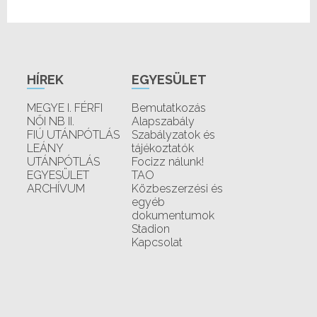
HÍREK
EGYESÜLET
MEGYE I. FÉRFI
Bemutatkozás
NŐI NB II.
Alapszabály
FIÚ UTÁNPÓTLÁS
Szabályzatok és
LEÁNY
tájékoztatók
UTÁNPÓTLÁS
Focizz nálunk!
EGYESÜLET
TAO
ARCHÍVUM
Közbeszerzési és
egyéb
dokumentumok
Stadion
Kapcsolat