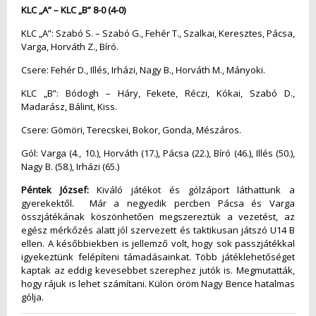
KLC „A” – KLC „B” 8-0 (4-0)
KLC „A”: Szabó S. – Szabó G., Fehér T., Szalkai, Keresztes, Pácsa,
Varga, Horváth Z., Bíró.
Csere: Fehér D., Illés, Irházi, Nagy B., Horváth M., Mányoki.
KLC „B”: Bódogh – Háry, Fekete, Réczi, Kókai, Szabó D.,
Madarász, Bálint, Kiss.
Csere: Gömöri, Terecskei, Bokor, Gonda, Mészáros.
Gól: Varga (4., 10.), Horváth (17.), Pácsa (22.), Bíró (46.), Illés (50.),
Nagy B. (58.), Irházi (65.)
Péntek József:
Kiváló játékot és gólzáport láthattunk a
gyerekektől. Már a negyedik percben Pácsa és Varga
összjátékának köszönhetően megszereztük a vezetést, az
egész mérkőzés alatt jól szervezett és taktikusan játszó U14 B
ellen. A későbbiekben is jellemző volt, hogy sok passzjátékkal
igyekeztünk felépíteni támadásainkat. Több játéklehetőséget
kaptak az eddig kevesebbet szerephez jutók is. Megmutatták,
hogy rájuk is lehet számítani. Külön öröm Nagy Bence hatalmas
gólja.