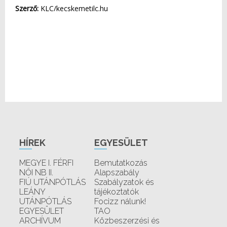
Szerző:
KLC/kecskemetilc.hu
HÍREK
EGYESÜLET
MEGYE I. FÉRFI
Bemutatkozás
NŐI NB II.
Alapszabály
FIÚ UTÁNPÓTLÁS
Szabályzatok és
LEÁNY
tájékoztatók
UTÁNPÓTLÁS
Focizz nálunk!
EGYESÜLET
TAO
ARCHÍVUM
Közbeszerzési és