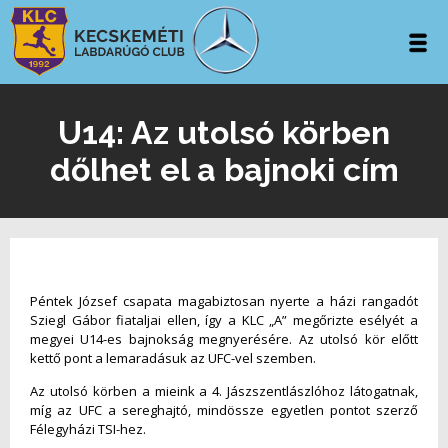
U14: Az utolsó körben
dőlhet el a bajnoki cím
Péntek József csapata magabiztosan nyerte a házi rangadót
Sziegl Gábor fiataljai ellen, így a KLC „A” megőrizte esélyét a
megyei U14-es bajnokság megnyerésére. Az utolsó kör előtt
kettő pont a lemaradásuk az UFC-vel szemben.
Az utolsó körben a mieink a 4. Jászszentlászlóhoz látogatnak,
míg az UFC a sereghajtó, mindössze egyetlen pontot szerző
Félegyházi TSI-hez.