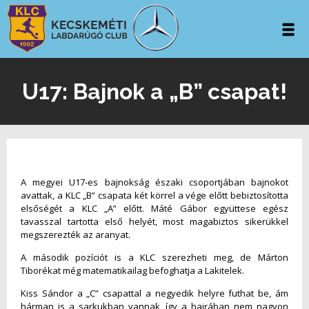
U17: Bajnok a „B” csapat!
A megyei U17-es bajnokság északi csoportjában bajnokot
avattak, a KLC „B” csapata két körrel a vége előtt bebiztosította
elsőségét a KLC „A” előtt. Máté Gábor együttese egész
tavasszal tartotta első helyét, most magabiztos sikerükkel
megszerezték az aranyat.
A második pozíciót is a KLC szerezheti meg, de Márton
Tiborékat még matematikailag befoghatja a Lakitelek.
Kiss Sándor a „C” csapattal a negyedik helyre futhat be, ám
hárman is a sarkukban vannak, így a hajrában nem nagyon