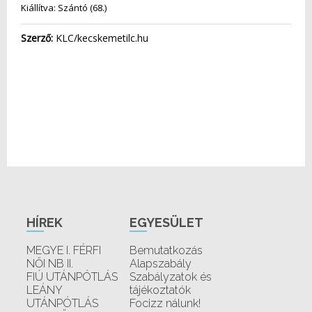
Kiállítva: Szántó (68.)
Szerző:
KLC/kecskemetilc.hu
HÍREK
EGYESÜLET
MEGYE I. FÉRFI
Bemutatkozás
NŐI NB II.
Alapszabály
FIÚ UTÁNPÓTLÁS
Szabályzatok és
LEÁNY
tájékoztatók
UTÁNPÓTLÁS
Focizz nálunk!