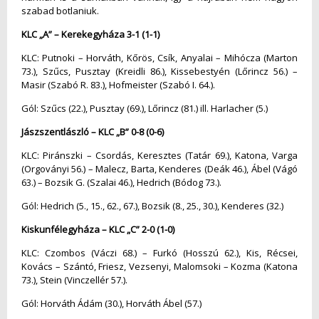
szabad botlaniuk.
KLC „A” – Kerekegyháza 3-1 (1-1)
KLC: Putnoki – Horváth, Kőrös, Csík, Anyalai – Mihócza (Marton
73.), Szűcs, Pusztay (Kreidli 86.), Kissebestyén (Lőrincz 56.) –
Masir (Szabó R. 83.), Hofmeister (Szabó I. 64.).
Gól: Szűcs (22.), Pusztay (69.), Lőrincz (81.) ill. Harlacher (5.)
Jászszentlászló – KLC „B” 0-8 (0-6)
KLC: Piránszki – Csordás, Keresztes (Tatár 69.), Katona, Varga
(Orgoványi 56.) – Malecz, Barta, Kenderes (Deák 46.), Ábel (Vágó
63.) – Bozsik G. (Szalai 46.), Hedrich (Bódog 73.).
Gól: Hedrich (5., 15., 62., 67.), Bozsik (8., 25., 30.), Kenderes (32.)
Kiskunfélegyháza – KLC „C” 2-0 (1-0)
KLC: Czombos (Váczi 68.) – Furkó (Hosszú 62.), Kis, Récsei,
Kovács – Szántó, Friesz, Vezsenyi, Malomsoki – Kozma (Katona
73.), Stein (Vinczellér 57.).
Gól: Horváth Ádám (30.), Horváth Ábel (57.)