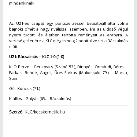
mindenkinek!
Az U21-es csapat egy pontszerzéssel bebiztosíthatta volna
bajnoki címét a nagy riválissal szemben, ám az üldöző végül
nyerni tudott, és életben tartotta reményeit az aranyra. A
vereség ellenére a KLC még mindig 2 ponttal vezet a Bácsalmás
előtt.
U21: Bácsalmás – KLC 1-0 (1-0)
KLC: Becze – Benkovics (Szabó 53.), Dinnyés, Ormándi, Béres –
Farkas, Bende, Angeli, Üres-Farkas (Malomsoki 79.) – Marsa,
Stein.
Gól: Koncsik (71.)
Kiállítva: Gulyás (65. – Bácsalmás)
Szerző:
KLC/kecskemetilc.hu