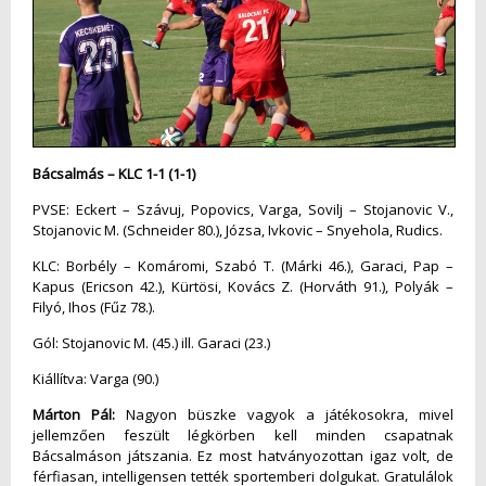
Bácsalmás – KLC 1-1 (1-1)
PVSE: Eckert – Szávuj, Popovics, Varga, Sovilj – Stojanovic V.,
Stojanovic M. (Schneider 80.), Józsa, Ivkovic – Snyehola, Rudics.
KLC: Borbély – Komáromi, Szabó T. (Márki 46.), Garaci, Pap –
Kapus (Ericson 42.), Kürtösi, Kovács Z. (Horváth 91.), Polyák –
Filyó, Ihos (Fűz 78.).
Gól: Stojanovic M. (45.) ill. Garaci (23.)
Kiállítva: Varga (90.)
Márton Pál:
Nagyon büszke vagyok a játékosokra, mivel
jellemzően feszült légkörben kell minden csapatnak
Bácsalmáson játszania. Ez most hatványozottan igaz volt, de
férfiasan, intelligensen tették sportemberi dolgukat. Gratulálok