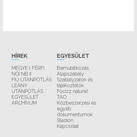
HÍREK
EGYESÜLET
MEGYE I. FÉRFI
Bemutatkozás
NŐI NB II.
Alapszabály
FIÚ UTÁNPÓTLÁS
Szabályzatok és
LEÁNY
tájékoztatók
UTÁNPÓTLÁS
Focizz nálunk!
EGYESÜLET
TAO
ARCHÍVUM
Közbeszerzési és
egyéb
dokumentumok
Stadion
Kapcsolat