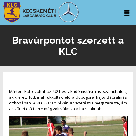
Bravúrpontot szerzett a
KLC
Márton Pál ezúttal az U21-es akadémistákra is számíthatott,
akik érett futballal rukkoltak elő a dobogóra hajtó Bácsalmás
otthonában. A KLC Garaci révén a vezetést is megszerezte, ám
a szünet előtt erre még volt válasza a hazaiaknak.