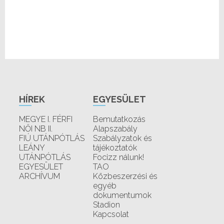
HÍREK
EGYESÜLET
MEGYE I. FÉRFI
Bemutatkozás
NŐI NB II.
Alapszabály
FIÚ UTÁNPÓTLÁS
Szabályzatok és
LEÁNY
tájékoztatók
UTÁNPÓTLÁS
Focizz nálunk!
EGYESÜLET
TAO
ARCHÍVUM
Közbeszerzési és
egyéb
dokumentumok
Stadion
Kapcsolat