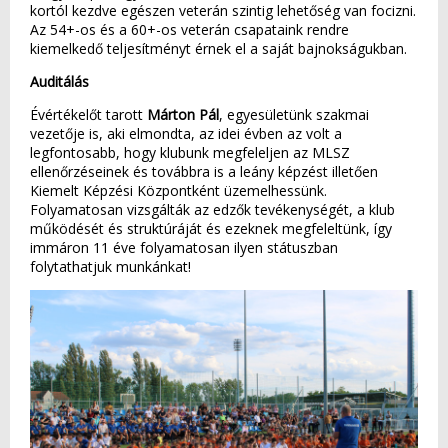
kortól kezdve egészen veterán szintig lehetőség van focizni.
Az 54+-os és a 60+-os veterán csapataink rendre
kiemelkedő teljesítményt érnek el a saját bajnokságukban.
Auditálás
Évértékelőt tarott
Márton Pál
, egyesületünk szakmai
vezetője is, aki elmondta, az idei évben az volt a
legfontosabb, hogy klubunk megfeleljen az MLSZ
ellenőrzéseinek és továbbra is a leány képzést illetően
Kiemelt Képzési Központként üzemelhessünk.
Folyamatosan vizsgálták az edzők tevékenységét, a klub
működését és struktúráját és ezeknek megfeleltünk, így
immáron 11 éve folyamatosan ilyen státuszban
folytathatjuk munkánkat!