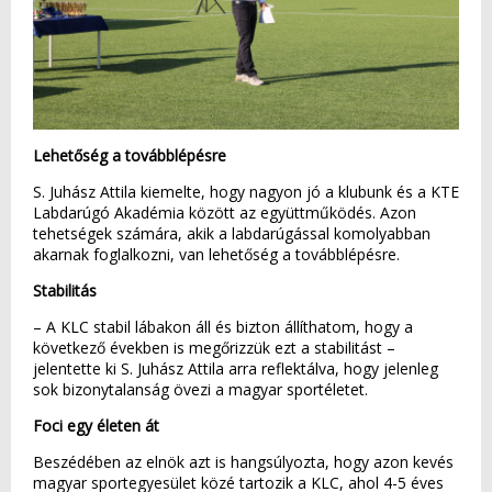
Lehetőség a továbblépésre
S. Juhász Attila kiemelte, hogy nagyon jó a klubunk és a KTE
Labdarúgó Akadémia között az együttműködés. Azon
tehetségek számára, akik a labdarúgással komolyabban
akarnak foglalkozni, van lehetőség a továbblépésre.
Stabilitás
– A KLC stabil lábakon áll és bizton állíthatom, hogy a
következő években is megőrizzük ezt a stabilitást –
jelentette ki S. Juhász Attila arra reflektálva, hogy jelenleg
sok bizonytalanság övezi a magyar sportéletet.
Foci egy életen át
Beszédében az elnök azt is hangsúlyozta, hogy azon kevés
magyar sportegyesület közé tartozik a KLC, ahol 4-5 éves