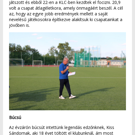
játszott és ebből 22-en a KLC-ben kezdtek el focizni. 20,9
volt a csapat átlagéletkora, amely önmagáért beszél. A cél
az, hogy az egyre jobb eredmények mellett a saját
nevelésű játékosokra építkezve alakítsuk ki csapatainkat a
jövőben is.
Búcsú
Az évzárón búcsút intettünk legendás edzőnknek, Kiss
Sándornak, aki 18 évet töltött el klubunknál, ám most