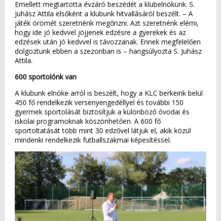
Emellett megtartotta évzáró beszédét a klubelnökünk. S.
Juhász Attila elsőként a klubunk hitvallásáról beszélt. – A
játék örömét szeretnénk megőrizni. Azt szeretnénk elérni,
hogy ide jó kedvvel jöjjenek edzésre a gyerekek és az
edzések után jó kedvvel is távozzanak. Ennek megfelelően
dolgoztunk ebben a szezonban is – hangsúlyozta S. Juhász
Attila.
600 sportolónk van
A klubunk elnöke arról is beszélt, hogy a KLC berkeink belül
450 fő rendelkezik versenyengedéllyel és további 150
gyermek sportolását biztosítjuk a különböző óvodai és
iskolai programoknak köszönhetően. A 600 fő
sportoltatását több mint 30 edzővel látjuk el, akik közül
mindenki rendelkezik futballszakmai képesítéssel.