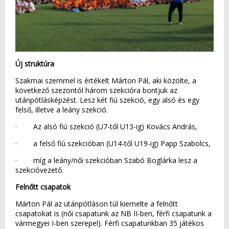
Új struktúra
Szakmai szemmel is értékelt Márton Pál, aki közölte, a
következő szezontól három szekcióra bontjuk az
utánpótlásképzést. Lesz két fiú szekció, egy alsó és egy
felső, illetve a leány szekció.
· Az alsó fiú szekció (U7-től U13-ig) Kovács András,
· a felső fiú szekcióban (U14-től U19-ig) Papp Szabolcs,
· míg a leány/női szekcióban Szabó Boglárka lesz a
szekcióvezető.
Felnőtt csapatok
Márton Pál az utánpótláson túl kiemelte a felnőtt
csapatokat is (női csapatunk az NB II-ben, férfi csapatunk a
vármegyei I-ben szerepel). Férfi csapatunkban 35 játékos