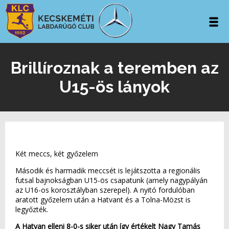
Brillíroznak a teremben az
U15-ös lányok
Két meccs, két győzelem
Második és harmadik meccsét is lejátszotta a regionális
futsal bajnokságban U15-ös csapatunk (amely nagypályán
az U16-os korosztályban szerepel). A nyitó fordulóban
aratott győzelem után a Hatvant és a Tolna-Mözst is
legyőzték.
A Hatvan elleni 8-0-s siker után így értékelt Nagy Tamás