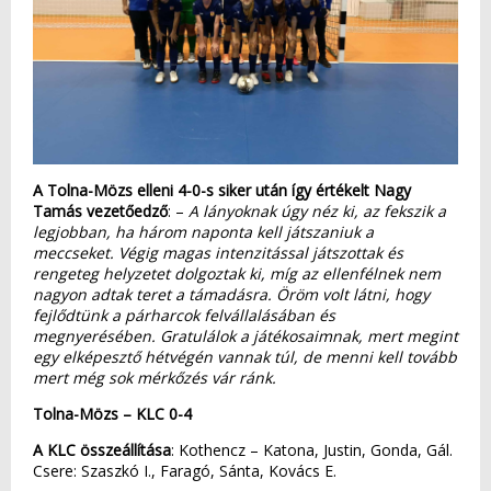
A Tolna-Mözs elleni 4-0-s siker után így értékelt Nagy
Tamás vezetőedző
: –
A lányoknak úgy néz ki, az fekszik a
legjobban, ha három naponta kell játszaniuk a
meccseket. Végig magas intenzitással játszottak és
rengeteg helyzetet dolgoztak ki, míg az ellenfélnek nem
nagyon adtak teret a támadásra. Öröm volt látni, hogy
fejlődtünk a párharcok felvállalásában és
megnyerésében. Gratulálok a játékosaimnak, mert megint
egy elképesztő hétvégén vannak túl, de menni kell tovább
mert még sok mérkőzés vár ránk.
Tolna-Mözs – KLC 0-4
A KLC összeállítása
: Kothencz – Katona, Justin, Gonda, Gál.
Csere: Szaszkó I., Faragó, Sánta, Kovács E.