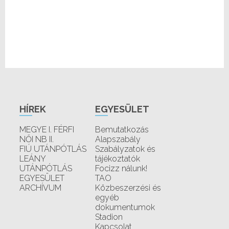
HÍREK
EGYESÜLET
MEGYE I. FÉRFI
Bemutatkozás
NŐI NB II.
Alapszabály
FIÚ UTÁNPÓTLÁS
Szabályzatok és
LEÁNY
tájékoztatók
UTÁNPÓTLÁS
Focizz nálunk!
EGYESÜLET
TAO
ARCHÍVUM
Közbeszerzési és
egyéb
dokumentumok
Stadion
Kapcsolat