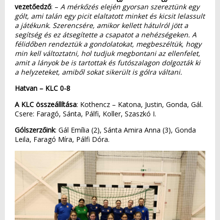
vezetőedző
: –
A mérkőzés elején gyorsan szereztünk egy
gólt, ami talán egy picit elaltatott minket és kicsit lelassult
a játékunk. Szerencsére, amikor kellett hátulról jött a
segítség és ez átsegítette a csapatot a nehézségeken. A
félidőben rendeztük a gondolatokat, megbeszéltük, hogy
min kell változtatni, hol tudjuk megbontani az ellenfelet,
amit a lányok be is tartottak és futószalagon dolgozták ki
a helyzeteket, amiből sokat sikerült is gólra váltani.
Hatvan – KLC 0-8
A KLC összeállítása
: Kothencz – Katona, Justin, Gonda, Gál.
Csere: Faragó, Sánta, Pálfi, Koller, Szaszkó I.
Gólszerzőink
: Gál Emília (2), Sánta Amira Anna (3), Gonda
Leila, Faragó Míra, Pálfi Dóra.