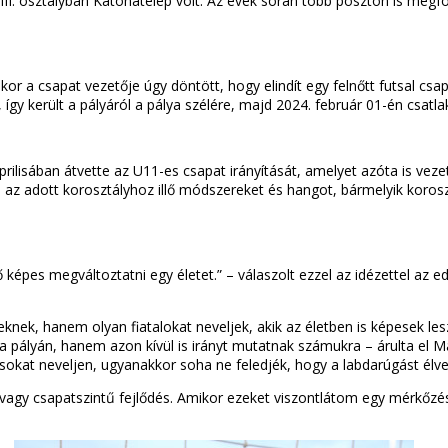
III. osztályban Katonatelep volt. Az évek során több poszton is meg
kor a csapat vezetője úgy döntött, hogy elindít egy felnőtt futsal csa
n, így került a pályáról a pálya szélére, majd 2024. február 01-én csat
rilisában átvette az U11-es csapat irányítását, amelyet azóta is vez
i az adott korosztályhoz illő módszereket és hangot, bármelyik kor
képes megváltoztatni egy életet.” – válaszolt ezzel az idézettel az ed
knek, hanem olyan fiatalokat neveljek, akik az életben is képesek le
a pályán, hanem azon kívül is irányt mutatnak számukra – árulta el M
at neveljen, ugyanakkor soha ne feledjék, hogy a labdarúgást élvezn
i vagy csapatszintű fejlődés. Amikor ezeket viszontlátom egy mérkőz