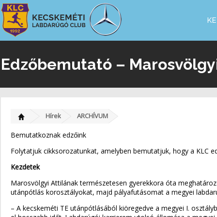
KE
Edzőbemutató – Marosvölgyi 
Hírek
ARCHÍVUM
Bemutatkoznak edzőink
Folytatjuk cikksorozatunkat, amelyben bemutatjuk, hogy a KLC edző
Kezdetek
Marosvölgyi Attilának természetesen gyerekkora óta meghatározó
utánpótlás korosztályokat, majd pályafutásomat a megyei labdar
– A kecskeméti TE utánpótlásából kiöregedve a megyei I. osztály