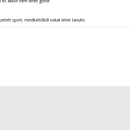
él és akkor nem lehet gond!
tett sport, mindkettőből sokat lehet tanulni.