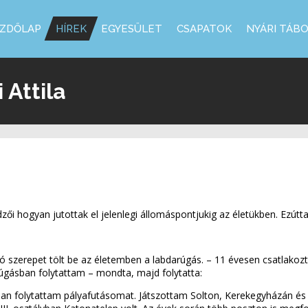
ZDŐLAP
HÍREK
EGYESÜLET
CSAPATOK
NYÁRI TÁB
Attila
i hogyan jutottak el jelenlegi állomáspontjukig az életükben. Ezúttal
 szerepet tölt be az életemben a labdarúgás. – 11 évesen csatlakoz
úgásban folytattam – mondta, majd folytatta:
ban folytattam pályafutásomat. Játszottam Solton, Kerekegyházán és 