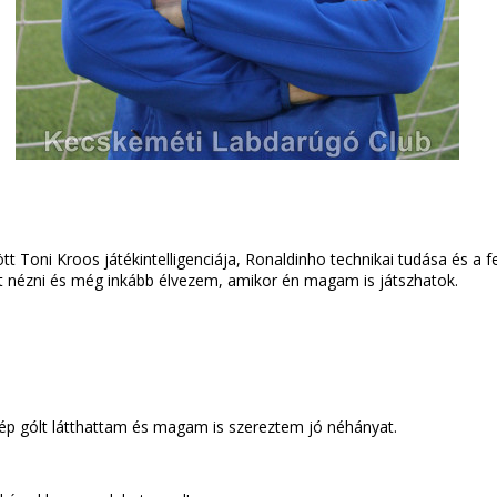
 Toni Kroos játékintelligenciája, Ronaldinho technikai tudása és a fe
it nézni és még inkább élvezem, amikor én magam is játszhatok.
ép gólt látthattam és magam is szereztem jó néhányat.