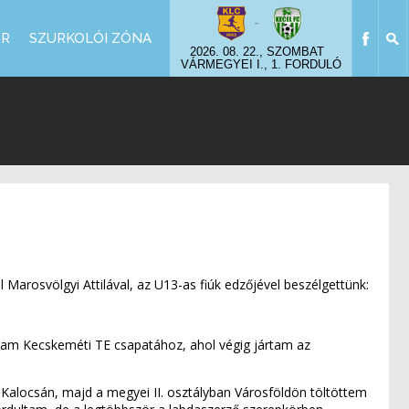
-
OR
SZURKOLÓI ZÓNA
2026. 08. 22., SZOMBAT
VÁRMEGYEI I., 1. FORDULÓ
 Marosvölgyi Attilával, az U13-as fiúk edzőjével beszélgettünk:
tam Kecskeméti TE csapatához, ahol végig jártam az
Kalocsán, majd a megyei II. osztályban Városföldön töltöttem