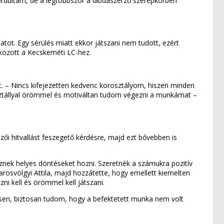
fordultam, de a legtöbbször a labdaszerző szerepkörben
patot. Egy sérülés miatt ekkor játszani nem tudott, ezért
lakozott a Kecskeméti LC-hez.
et. – Nincs kifejezetten kedvenc korosztályom, hiszen minden
osztállyal örömmel és motiváltan tudom végezni a munkámat –
zői hitvallást feszegető kérdésre, majd ezt bővebben is
sznek helyes döntéseket hozni. Szeretnék a számukra pozitív
arosvölgyi Attila, majd hozzátette, hogy emellett kiemelten
i kell és örömmel kell játszani.
ésen, biztosan tudom, hogy a befektetett munka nem volt