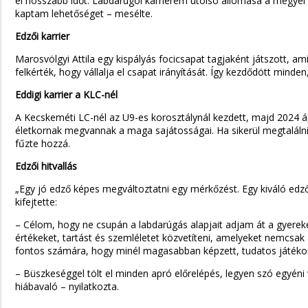
el hosszabb időt. Labdarúgói karrierem utolsó állomása a megyei 
kaptam lehetőséget – mesélte.
Edzői karrier
Marosvölgyi Attila egy kispályás focicsapat tagjaként játszott, ami
felkérték, hogy vállalja el csapat irányítását. Így kezdődött minde
Eddigi karrier a KLC-nél
A Kecskeméti LC-nél az U9-es korosztálynál kezdett, majd 2024 áp
életkornak megvannak a maga sajátosságai. Ha sikerül megtaláln
fűzte hozzá.
Edzői hitvallás
„Egy jó edző képes megváltoztatni egy mérkőzést. Egy kiváló edző 
kifejtette:
– Célom, hogy ne csupán a labdarúgás alapjait adjam át a gyereke
értékeket, tartást és szemléletet közvetíteni, amelyeket nemcsak 
fontos számára, hogy minél magasabban képzett, tudatos játékosok
– Büszkeséggel tölt el minden apró előrelépés, legyen szó egyén
hiábavaló – nyilatkozta.