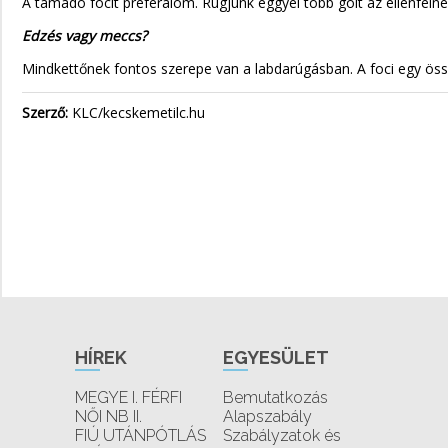
A támadó focit preferálom. Rúgjunk eggyel több gólt az ellenféln
Edzés vagy meccs?
Mindkettőnek fontos szerepe van a labdarúgásban. A foci egy össze
Szerző:
KLC/kecskemetilc.hu
HÍREK
EGYESÜLET
MEGYE I. FÉRFI
Bemutatkozás
NŐI NB II.
Alapszabály
FIÚ UTÁNPÓTLÁS
Szabályzatok és