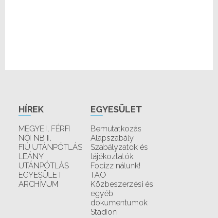
HÍREK
EGYESÜLET
MEGYE I. FÉRFI
Bemutatkozás
NŐI NB II.
Alapszabály
FIÚ UTÁNPÓTLÁS
Szabályzatok és
LEÁNY
tájékoztatók
UTÁNPÓTLÁS
Focizz nálunk!
EGYESÜLET
TAO
ARCHÍVUM
Közbeszerzési és
egyéb
dokumentumok
Stadion