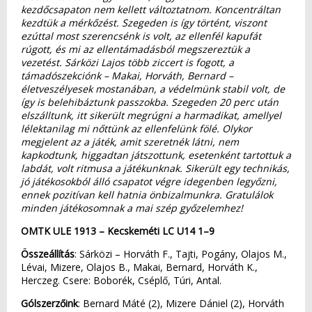
kezdőcsapaton nem kellett változtatnom. Koncentráltan
kezdtük a mérkőzést. Szegeden is így történt, viszont
ezúttal most szerencsénk is volt, az ellenfél kapufát
rúgott, és mi az ellentámadásból megszereztük a
vezetést. Sárközi Lajos több ziccert is fogott, a
támadószekciónk – Makai, Horváth, Bernard –
életveszélyesek mostanában, a védelmünk stabil volt, de
így is belehibáztunk passzokba. Szegeden 20 perc után
elszálltunk, itt sikerült megrúgni a harmadikat, amellyel
lélektanilag mi nőttünk az ellenfelünk fölé. Olykor
megjelent az a játék, amit szeretnék látni, nem
kapkodtunk, higgadtan játszottunk, esetenként tartottuk a
labdát, volt ritmusa a játékunknak. Sikerült egy technikás,
jó játékosokból álló csapatot végre idegenben legyőzni,
ennek pozitívan kell hatnia önbizalmunkra. Gratulálok
minden játékosomnak a mai szép győzelemhez!
OMTK ULE 1913 – Kecskeméti LC U14 1–9
Összeállítás
: Sárközi – Horváth F., Tajti, Pogány, Olajos M.,
Lévai, Mizere, Olajos B., Makai, Bernard, Horváth K.,
Herczeg. Csere: Boborék, Cséplő, Túri, Antal.
Gólszerzőink
: Bernard Máté (2), Mizere Dániel (2), Horváth