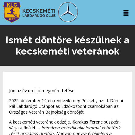
Ismét döntőre készülnek a
kecskeméti veteránok
Jön az év utolsó megmérettetése
2025. december 14-én rendezik meg Pécsett, az Id. Dárdai
Pál Labdarúgó Utánpótlás Edzőközpont csarnokában az
Országos Veterán Bajnokság döntőjét.
A kecskeméti veteránok edzője,
Karakas Ferenc
büszkén
várja a finálét: –
Immáron hetedik alkalommal vehetünk
részt országos döntőn. Nagyon nagyra értékelem a