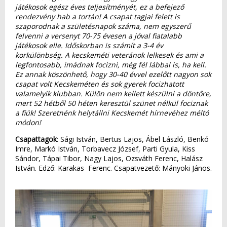
játékosok egész éves teljesítményét, ez a befejező
rendezvény hab a tortán! A csapat tagjai felett is
szaporodnak a születésnapok száma, nem egyszerű
felvenni a versenyt 70-75 évesen a jóval fiatalabb
játékosok elle. Időskorban is számít a 3-4 év
korkülönbség. A kecskeméti veteránok lelkesek és ami a
legfontosabb, imádnak focizni, még fél lábbal is, ha kell.
Ez annak köszönhető, hogy 30-40 évvel ezelőtt nagyon sok
csapat volt Kecskeméten és sok gyerek focizhatott
valamelyik klubban. Külön nem kellett készülni a döntőre,
mert 52 hétből 50 héten keresztül szünet nélkül fociznak
a fiúk! Szeretnénk helytállni Kecskemét hírnevéhez méltó
módon!
Csapattagok
: Sági István, Bertus Lajos, Ábel László, Benkó
Imre, Markó István, Torbavecz József, Parti Gyula, Kiss
Sándor, Tápai Tibor, Nagy Lajos, Ozsváth Ferenc, Halász
István. Edző: Karakas Ferenc. Csapatvezető: Mányoki János.