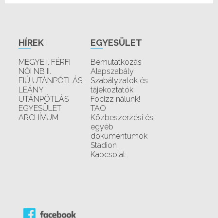
HÍREK
EGYESÜLET
MEGYE I. FÉRFI
Bemutatkozás
NŐI NB II.
Alapszabály
FIÚ UTÁNPÓTLÁS
Szabályzatok és
LEÁNY
tájékoztatók
UTÁNPÓTLÁS
Focizz nálunk!
EGYESÜLET
TAO
ARCHÍVUM
Közbeszerzési és
egyéb
dokumentumok
Stadion
Kapcsolat