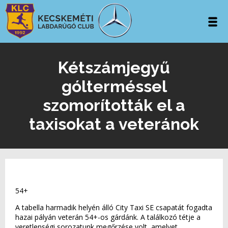
Kétszámjegyű
gólterméssel
szomorították el a
taxisokat a veteránok
54+
A tabella harmadik helyén álló City Taxi SE csapatát fogadta
hazai pályán veterán 54+-os gárdánk. A találkozó tétje a
veretlenségi sorozatunk megőrzése volt, amelyet