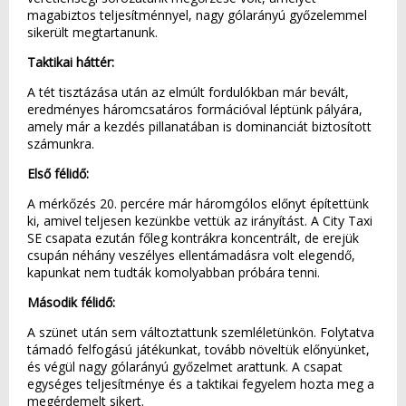
magabiztos teljesítménnyel, nagy gólarányú győzelemmel
sikerült megtartanunk.
Taktikai háttér:
A tét tisztázása után az elmúlt fordulókban már bevált,
eredményes háromcsatáros formációval léptünk pályára,
amely már a kezdés pillanatában is dominanciát biztosított
számunkra.
Első félidő:
A mérkőzés 20. percére már háromgólos előnyt építettünk
ki, amivel teljesen kezünkbe vettük az irányítást. A City Taxi
SE csapata ezután főleg kontrákra koncentrált, de erejük
csupán néhány veszélyes ellentámadásra volt elegendő,
kapunkat nem tudták komolyabban próbára tenni.
Második félidő:
A szünet után sem változtattunk szemléletünkön. Folytatva
támadó felfogású játékunkat, tovább növeltük előnyünket,
és végül nagy gólarányú győzelmet arattunk. A csapat
egységes teljesítménye és a taktikai fegyelem hozta meg a
megérdemelt sikert.