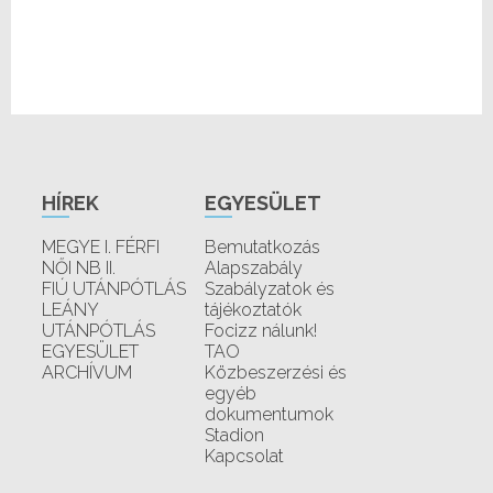
HÍREK
EGYESÜLET
MEGYE I. FÉRFI
Bemutatkozás
NŐI NB II.
Alapszabály
FIÚ UTÁNPÓTLÁS
Szabályzatok és
LEÁNY
tájékoztatók
UTÁNPÓTLÁS
Focizz nálunk!
EGYESÜLET
TAO
ARCHÍVUM
Közbeszerzési és
egyéb
dokumentumok
Stadion
Kapcsolat