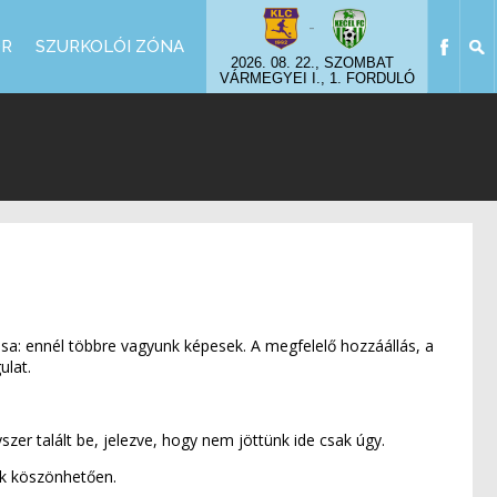
-
OR
SZURKOLÓI ZÓNA
2026. 08. 22., SZOMBAT
VÁRMEGYEI I., 1. FORDULÓ
sa: ennél többre vagyunk képesek. A megfelelő hozzáállás, a
ulat.
zer talált be, jelezve, hogy nem jöttünk ide csak úgy.
ak köszönhetően.