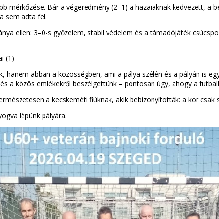
bb mérkőzése. Bár a végeredmény (2–1) a hazaiaknak kedvezett, a be
ra sem adta fel.
nya ellen: 3–0-s győzelem, stabil védelem és a támadójáték csúcspon
i (1)
lik, hanem abban a közösségben, ami a pálya szélén és a pályán is 
 és a közös emlékekről beszélgettünk – pontosan úgy, ahogy a futballt 
rmészetesen a kecskeméti fiúknak, akik bebizonyították: a kor csak
yogva lépünk pályára.