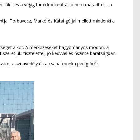
csület és a végig tartó koncentráció nem maradt el – a
tja. Torbavecz, Markó és Kátai góljai mellett mindenki a
egységet alkot. A mérkőzéseket hagyományos módon, a
szeretjük: tisztelettel, jó kedvvel és őszinte barátságban.
 szám, a szenvedély és a csapatmunka pedig örök.