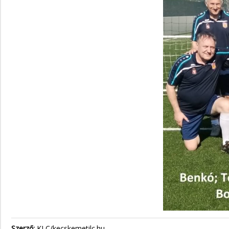
Szerző:
KLC/kecskemetilc.hu