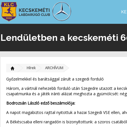
KE
Lendületben a kecskeméti 60
Hírek
ARCHÍVUM
Győzelmekkel és barátsággal zárult a szegedi forduló
Három, a vártnál nehezebb forduló után Szegedre utazott a kecsk
csapatmunka és a játék iránti alázat meghozta a gyümölcsét: négy
Bodrozsán László edző beszámolója:
A napot magabiztos rajttal nyitottuk a hazai Szegedi VSE ellen, a
A Békéscsaba elleni rangadón is bizonyítottunk: a szoros csatábó