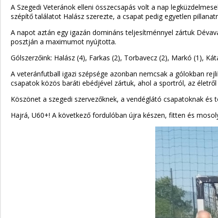
A Szegedi Veteránok elleni összecsapás volt a nap legküzdelmese
szépítő találatot Halász szerezte, a csapat pedig egyetlen pillanat
A napot aztán egy igazán domináns teljesítménnyel zártuk Dévavá
posztján a maximumot nyújtotta.
Gólszerzőink: Halász (4), Farkas (2), Torbavecz (2), Markó (1), Káta
A veteránfutball igazi szépsége azonban nemcsak a gólokban rej
csapatok közös baráti ebédjével zártuk, ahol a sportról, az életről
Köszönet a szegedi szervezőknek, a vendéglátó csapatoknak és te
Hajrá, U60+! A következő fordulóban újra készen, fitten és mosol