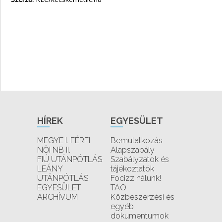
HÍREK
EGYESÜLET
MEGYE I. FÉRFI
Bemutatkozás
NŐI NB II.
Alapszabály
FIÚ UTÁNPÓTLÁS
Szabályzatok és
LEÁNY
tájékoztatók
UTÁNPÓTLÁS
Focizz nálunk!
EGYESÜLET
TAO
ARCHÍVUM
Közbeszerzési és
egyéb
dokumentumok