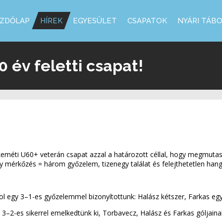
ZDŐLAP
HÍREK
EGYESÜLET
CSAPATOK
NYÁRI TÁB
 év feletti csapat!
eméti U60+ veterán csapat azzal a határozott céllal, hogy megmutas
 mérkőzés = három győzelem, tizenegy találat és felejthetetlen hang
hol egy 3–1-es győzelemmel bizonyítottunk: Halász kétszer, Farkas egys
l 3–2-es sikerrel emelkedtünk ki, Torbavecz, Halász és Farkas góljain