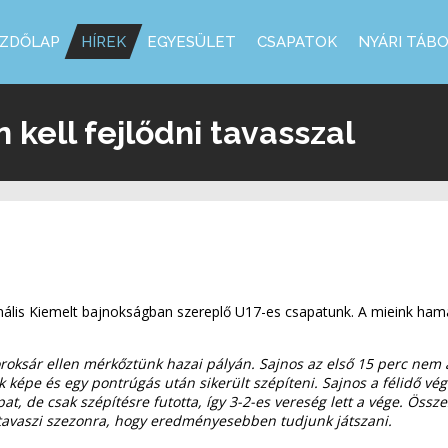
ZDŐLAP
HÍREK
EGYESÜLET
CSAPATOK
NYÁRI TÁB
kell fejlődni tavasszal
ionális Kiemelt bajnokságban szereplő U17-es csapatunk. A mieink ham
roksár ellen mérkőztünk hazai pályán. Sajnos az első 15 perc nem a 
 képe és egy pontrúgás után sikerült szépíteni. Sajnos a félidő vég
t, de csak szépítésre futotta, így 3-2-es vereség lett a vége. Össze
a tavaszi szezonra, hogy eredményesebben tudjunk játszani.