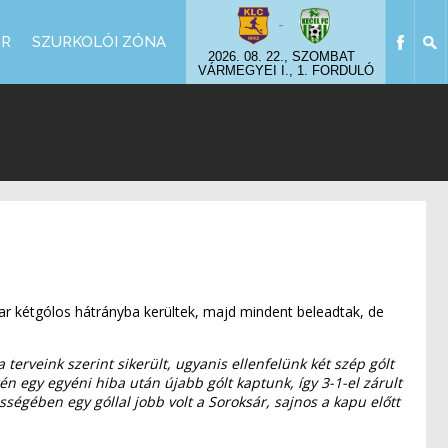
-
OR
SZURKOLÓI ZÓNA
2026. 08. 22., SZOMBAT
VÁRMEGYEI I., 1. FORDULÓ
ar kétgólos hátrányba kerültek, majd mindent beleadtak, de
terveink szerint sikerült, ugyanis ellenfelünk két szép gólt
én egy egyéni hiba után újabb gólt kaptunk, így 3-1-el zárult
sségében egy góllal jobb volt a Soroksár, sajnos a kapu előtt