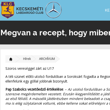
KE
Megvan a recept, hogy miben 
Hírek
ARCHÍVUM
Szoros vereséggel zárt az U17
A téli szünet előtti utolsó fordulóban a Soroksárt fogadta a Reg
ellenfelünk egy góllal jobbnak bizonyult.
Pap Szabolcs vezetőedző értékelése
: –
Az utolsó fordulóban a So
szerezve megérdemelten vezetett. Ezután kiegyenlítődött a játék
az első félidő. A második játékrészben mindent beleadott a csapa
ma is elég súlytalanok voltunk, ebbe kellene sokat előrelépni 