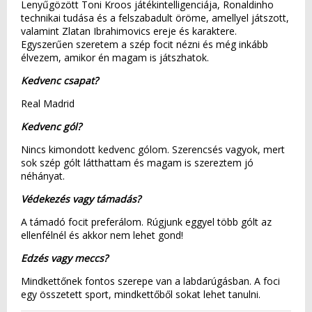
Lenyűgözött Toni Kroos játékintelligenciája, Ronaldinho
technikai tudása és a felszabadult öröme, amellyel játszott,
valamint Zlatan Ibrahimovics ereje és karaktere.
Egyszerűen szeretem a szép focit nézni és még inkább
élvezem, amikor én magam is játszhatok.
Kedvenc csapat?
Real Madrid
Kedvenc gól?
Nincs kimondott kedvenc gólom. Szerencsés vagyok, mert
sok szép gólt látthattam és magam is szereztem jó
néhányat.
Védekezés vagy támadás?
A támadó focit preferálom. Rúgjunk eggyel több gólt az
ellenfélnél és akkor nem lehet gond!
Edzés vagy meccs?
Mindkettőnek fontos szerepe van a labdarúgásban. A foci
egy összetett sport, mindkettőből sokat lehet tanulni.