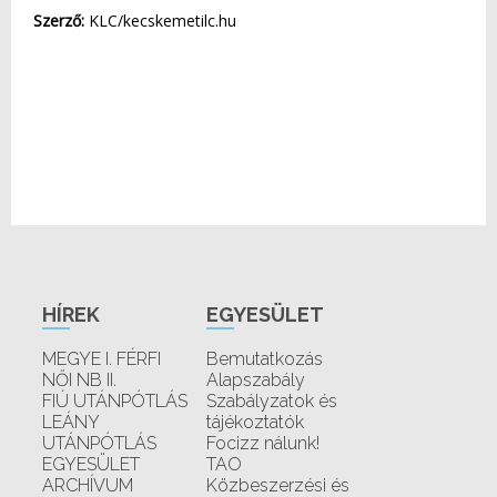
Szerző:
KLC/kecskemetilc.hu
HÍREK
EGYESÜLET
MEGYE I. FÉRFI
Bemutatkozás
NŐI NB II.
Alapszabály
FIÚ UTÁNPÓTLÁS
Szabályzatok és
LEÁNY
tájékoztatók
UTÁNPÓTLÁS
Focizz nálunk!
EGYESÜLET
TAO
ARCHÍVUM
Közbeszerzési és