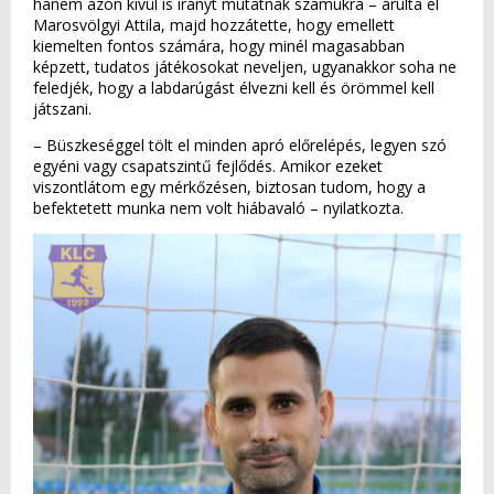
hanem azon kívül is irányt mutatnak számukra – árulta el
Marosvölgyi Attila, majd hozzátette, hogy emellett
kiemelten fontos számára, hogy minél magasabban
képzett, tudatos játékosokat neveljen, ugyanakkor soha ne
feledjék, hogy a labdarúgást élvezni kell és örömmel kell
játszani.
– Büszkeséggel tölt el minden apró előrelépés, legyen szó
egyéni vagy csapatszintű fejlődés. Amikor ezeket
viszontlátom egy mérkőzésen, biztosan tudom, hogy a
befektetett munka nem volt hiábavaló – nyilatkozta.