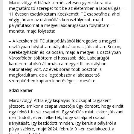
Marosvölgyi Attilának természetesen gyerekkora óta
meghatározó szerepet tölt be az életemben a labdarúgás. –
11 évesen csatlakoztam Kecskeméti TE csapatához, ahol
végig jártam az utánpótlás korosztályokat, majd
pályafutásomat a megyei labdarúgásban folytattam –
mondta, majd folytatta:
– A kecskeméti TE utánpótlásából kiöregedve a megyei I.
osztályban folytattam pályafutásomat. Játszottam Solton,
Kerekegyházán és Kalocsán, majd a megyei II. osztályban
Városföldön töltöttem el hosszabb időt. Labdarúgói
karrierem utolsó állomása a megyei III. osztályban
Katonatelep volt. Az évek során több poszton is
megfordultam, de a legtöbbször a labdaszerző
szerepkörben kaptam lehetőséget – mesélte.
Edzői karrier
Marosvölgyi Attila egy kispályás focicsapat tagjaként
játszott, amikor a csapat vezetője úgy döntött, hogy elindít
egy felnőtt futsal csapatot. Egy sérülés miatt ekkor játszani
nem tudott, ezért felkérték, hogy vállalja el csapat
irányítását. Így kezdődött minden, így került a pályáról a
pálya szélére, majd 2024. február 01-én csatlakozott a