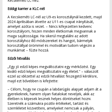
Kecskeméti LC-hez.
Eddigi karrier a KLC-nél
A Kecskeméti LC-nél az U9-es korosztálynál kezdett, majd
2024 áprilisában átvette az U11-es csapat irányítását,
amelyet azóta is vezet. – Nincs kifejezetten kedvenc
korosztályom, hiszen minden életkornak megvannak a
maga sajátosságai. Ha sikerül megtalálni az adott
korosztályhoz illő módszereket és hangot, bármelyik
korosztállyal örömmel és motiváltan tudom végezni a
munkámat – fűzte hozzá.
Edzői hitvallás
„Egy jó edző képes megváltoztatni egy mérkőzést. Egy
kiváló edző képes megváltoztatni egy életet.” – válaszolt
ezzel az idézettel az edzői hitvallást feszegető kérdésre,
majd ezt bővebben is kifejtette:
– Célom, hogy ne csupán a labdarúgás alapjait adjam át a
gyerekeknek, hanem olyan fiatalokat neveljek, akik az
életben is képesek lesznek helyes döntéseket hozni.
Szeretnék a számukra pozitív értékeket, tartást és
szemléletet közvetíteni, amelyeket nemcsak a pályán,