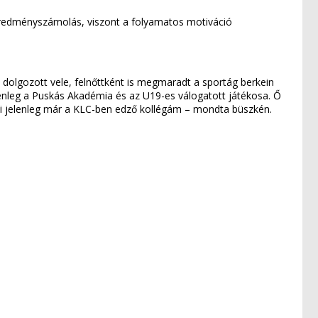
 eredményszámolás, viszont a folyamatos motiváció
 dolgozott vele, felnőttként is megmaradt a sportág berkein
jelenleg a Puskás Akadémia és az U19-es válogatott játékosa. Ő
ki jelenleg már a KLC-ben edző kollégám – mondta büszkén.