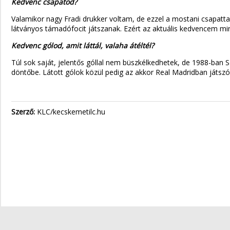
Kedvenc csapatod?
Valamikor nagy Fradi drukker voltam, de ezzel a mostani csapatta
látványos támadófocit játszanak. Ezért az aktuális kedvencem mind
Kedvenc gólod, amit láttál, valaha átéltél?
Túl sok saját, jelentős góllal nem büszkélkedhetek, de 1988-ban 
döntőbe. Látott gólok közül pedig az akkor Real Madridban játsz
Szerző:
KLC/kecskemetilc.hu