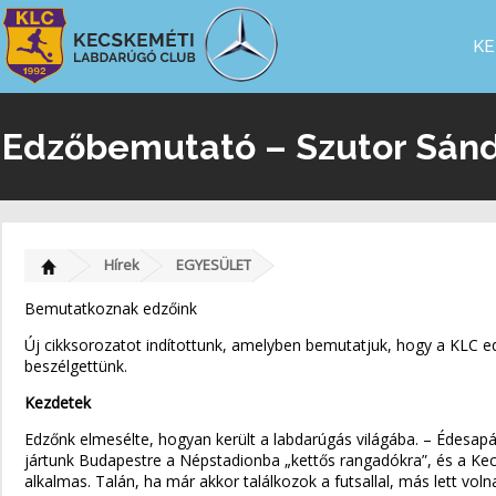
KE
Edzőbemutató – Szutor Sán
Hírek
EGYESÜLET
Bemutatkoznak edzőink
Új cikksorozatot indítottunk, amelyben bemutatjuk, hogy a KLC ed
beszélgettünk.
Kezdetek
Edzőnk elmesélte, hogyan került a labdarúgás világába. – Édesa
jártunk Budapestre a Népstadionba „kettős rangadókra”, és a Kecs
alkalmas. Talán, ha már akkor találkozok a futsallal, más lett v