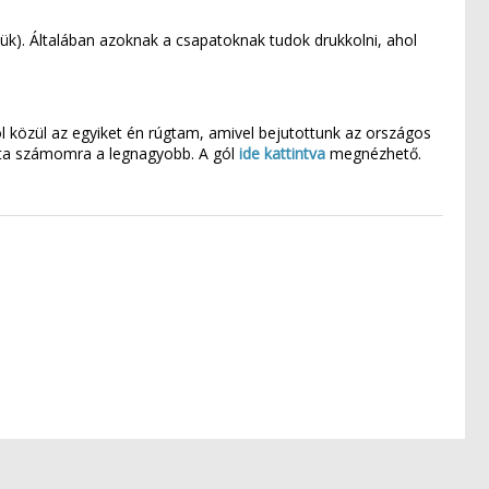
tük). Általában azoknak a csapatoknak tudok drukkolni, ahol
ól közül az egyiket én rúgtam, amivel bejutottunk az országos
lata számomra a legnagyobb. A gól
ide kattintva
megnézhető.