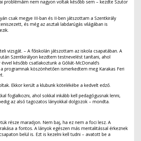
hnikai problémáim nem nagyon voltak később sem – kezdte Szutor
yán csak megye III-ban és II-ben játszottam a Szentkirály
teniszezett, és még az asztali labdarúgás világában is
ezik.
eli vizsgát. – A főiskolán játszottam az iskola csapatában. A
tán Szentkirályon kezdtem testnevelést tanítani, ahol
y évvel később csatlakoztunk a Góliát-McDonald’s
ek a programnak köszönhetően ismerkedtem meg Karakas Feri
t.
oltak. Ekkor került a klubunk kötelékébe a kedvelt edző.
l foglalkozni, ahol sokkal inkább kell pedagógusnak lenni,
 pedig az alsó tagozatos lányokkal dolgozok – mondta.
ük része maradjon. Nem baj, ha ez nem a foci lesz. A
erakása a fontos. A lányok egészen más mentalitással érkeznek
paton belül is. Ezt is kezelni kell tudni – avatott be a