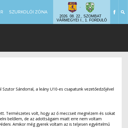
-
OR
SZURKOLÓI ZÓNA
2026. 08. 22., SZOMBAT
VÁRMEGYEI I., 1. FORDULÓ
al Szutor Sándorral, a leány U10-es csapatunk vezetőedzőjével
dett. Természetes volt, hogy az ő meccseit megnézem és sokat
velni belőlem, de az adottságaim miatt erre nem voltam
 védeni. Amikor még gyerek voltam az is teljesen egyértelmű