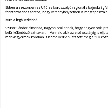
Ebben a szezonban az U10-es korosztályú regionális bajnokság V
fenntartásához fontos, hogy versenyhelyzetben is megtapasztalha
Mire a legbüszkébb?
Szutor Sándor elmonda, nagyon örül annak, hogy nagyon sok játéko
belül különböző szinteken. – Vannak, akik az első osztályig is elj
már kisgyermek korában is kiemelkedően játszott még a fiúk közö