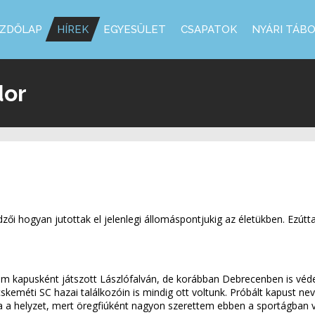
ZDŐLAP
HÍREK
EGYESÜLET
CSAPATOK
NYÁRI TÁB
dor
zői hogyan jutottak el jelenlegi állomáspontjukig az életükben. Ezútt
pám kapusként játszott Lászlófalván, de korábban Debrecenben is vé
keméti SC hazai találkozóin is mindig ott voltunk. Próbált kapust ne
olna a helyzet, mert öregfiúként nagyon szerettem ebben a sportágban