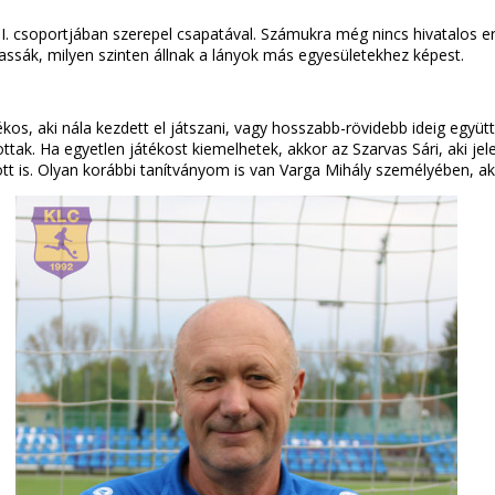
II. csoportjában szerepel csapatával. Számukra még nincs hivatalos
ssák, milyen szinten állnak a lányok más egyesületekhez képest.
s, aki nála kezdett el játszani, vagy hosszabb-rövidebb ideig együtt
utottak. Ha egyetlen játékost kiemelhetek, akkor az Szarvas Sári, aki 
tt is. Olyan korábbi tanítványom is van Varga Mihály személyében, a