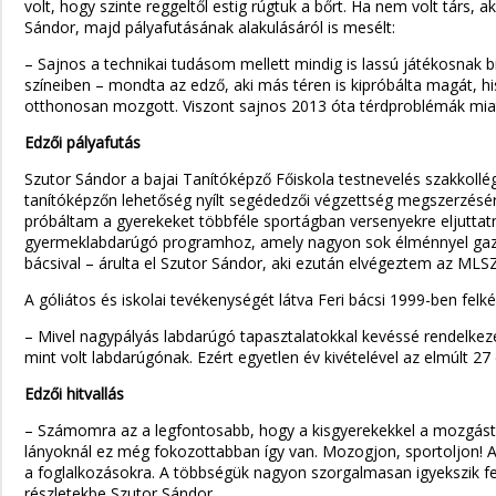
volt, hogy szinte reggeltől estig rúgtuk a bőrt. Ha nem volt tár
Sándor, majd pályafutásának alakulásáról is mesélt:
– Sajnos a technikai tudásom mellett mindig is lassú játékosnak b
színeiben – mondta az edző, aki más téren is kipróbálta magát, his
otthonosan mozgott. Viszont sajnos 2013 óta térdproblémák miatt 
Edzői pályafutás
Szutor Sándor a bajai Tanítóképző Főiskola testnevelés szakkollégi
tanítóképzőn lehetőség nyílt segédedzői végzettség megszerzésér
próbáltam a gyerekeket többféle sportágban versenyekre eljuttat
gyermeklabdarúgó programhoz, amely nagyon sok élménnyel gazd
bácsival – árulta el Szutor Sándor, aki ezután elvégeztem az M
A góliátos és iskolai tevékenységét látva Feri bácsi 1999-ben fel
– Mivel nagypályás labdarúgó tapasztalatokkal kevéssé rendelkeze
mint volt labdarúgónak. Ezért egyetlen év kivételével az elmúlt 
Edzői hitvallás
– Számomra az a legfontosabb, hogy a kisgyerekekkel a mozgást 
lányoknál ez még fokozottabban így van. Mozogjon, sportoljon! A
a foglalkozásokra. A többségük nagyon szorgalmasan igyekszik fejlőd
részletekbe Szutor Sándor.