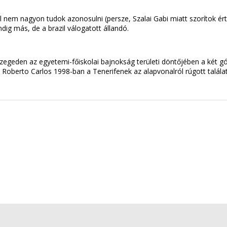
l nem nagyon tudok azonosulni (persze, Szalai Gabi miatt szorítok ér
ig más, de a brazil válogatott állandó.
Szegeden az egyetemi-főiskolai bajnokság területi döntőjében a két g
ó Roberto Carlos 1998-ban a Tenerifenek az alapvonalról rúgott talá