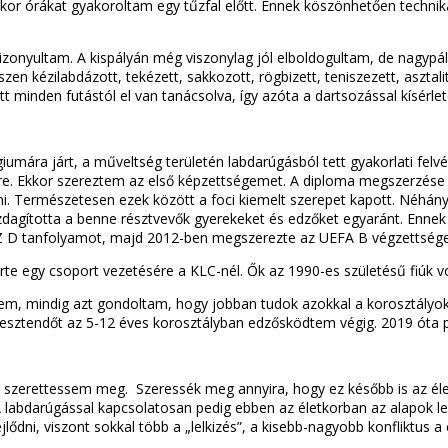
s, akkor órákat gyakoroltam egy tűzfal előtt. Ennek köszönhetően tec
izonyultam. A kispályán még viszonylag jól elboldogultam, de nagypál
zen kézilabdázott, tekézett, sakkozott, rögbizett, teniszezett, asztali
minden futástól el van tanácsolva, így azóta a dartsozással kísérlet
umára járt, a műveltség területén labdarúgásból tett gyakorlati felvét
e. Ekkor szereztem az első képzettségemet. A diploma megszerzése u
ni. Természetesen ezek között a foci kiemelt szerepet kapott. Néhán
agította a benne résztvevők gyerekeket és edzőket egyaránt. Enn
LSZ D tanfolyamot, majd 2012-ben megszerezte az UEFA B végzettsége
kérte egy csoport vezetésére a KLC-nél. Ők az 1990-es születésű fiúk v
m, mindig azt gondoltam, hogy jobban tudok azokkal a korosztályokka
27 esztendőt az 5-12 éves korosztályban edzősködtem végig. 2019 óta
szerettessem meg. Szeressék meg annyira, hogy ez később is az élet
 labdarúgással kapcsolatosan pedig ebben az életkorban az alapok l
ni, viszont sokkal több a „lelkizés”, a kisebb-nagyobb konfliktus a csa