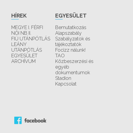
HÍREK
EGYESÜLET
MEGYE I. FÉRFI
Bemutatkozás
NŐI NB II.
Alapszabály
FIÚ UTÁNPÓTLÁS
Szabályzatok és
LEÁNY
tájékoztatók
UTÁNPÓTLÁS
Focizz nálunk!
EGYESÜLET
TAO
ARCHÍVUM
Közbeszerzési és
egyéb
dokumentumok
Stadion
Kapcsolat