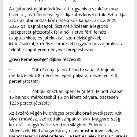
A díjátadást díjátadás követett, ugyanis a szokásokhoz
híven a „Jövő Reménysége” díjakat is kiosztottuk. Ezt a díjat
azok az utánpótlás korú játékosok kapják, akik a 2025-
2026-os bajnokságok őszi mérkőzésein a legtöbb
játékpercet játszották fel a női, illetve férfi felnőtt
csapatainkba, és játékukkal, személyiségükkel,
kitartásukkal, küzdőszellemükkel nagyban hozzájárulnak a
felnőtt csapat eredményes szerepléshez is.
„Jövő Reménysége” díjban részesült:
• Tóth Szonja (a női felnőtt csapat 8 bajnoki
mérkőzéséből 8 meccsen lépett pályára, összesen 720
percet játszott)
• Zoboki Krisztián Spencer (a férfi felnőtt csapat
15 bajnoki mérkőzésből 15-ön lépett pályára, összesen
1236 percet játszott)
Az évzáró végén különleges produkcióra követketett. Két
olyan művészt szólítottak színpadra, akik Magyarország
kulturális nagykövetei szerte a világban. Érdemes
Művészek, Hortobágyi Károly-díjas artistaművészek, és
kilencszeres világrekorderek – a test és lélek határait újra és