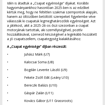
Idén is átadtuk a „Csapat egyénisége” díjakat. Korábbi
hagyományainkhoz hasonlóan 2025-ben is az edzőket
kértük meg, hogy ne feltétlen szakmai szempontok alapján,
hanem az öltözőben betöltött szerepeket figyelembe véve
válasszák ki csapatuk legmeghatározóbb egyéniségeit. Azt
a játékost, akit a 2025-26-os őszi szezonban a csapat
motorjának tartottak, aki személyiségével, pozitív
hozzáállásával, szervező készségével a leginkább hozzátett
a jó csapatszellem, csapategység kialakításához.
A „Csapat egyénisége” díjban részesült:
• Juhász Márk (U7)
• Kalocsai Soma (U8)
• Bogdán Levente László (U9)
• Fekete Zsófi Edit (Leány U10)
• Bereczki Balázs (U10)
• Gáspár Zalán (U11)
• Kovács Gábor (U11 Grassroots)