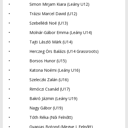
• Simon Mirjam Kiara (Leány U12)
• Trázsi Marcel David (U12)
• Szebellédi Noé (U13)
• Molnár-Gábor Emma (Leány U14)
• Tajti László Márk (U14)
• Herczeg Örs Balázs (U14 Grassroots)
• Borsos Hunor (U15)
• Katona Noémi (Leány U16)
• Szeleczki Zalán (U16)
• Rimóczi Csanád (U17)
• Bakró Jázmin (Leány U19)
• Nagy Gábor (U19)
• Tóth Réka (Női Felnőtt)
• Gyapjas Botond (Megye I. Felnőtt)