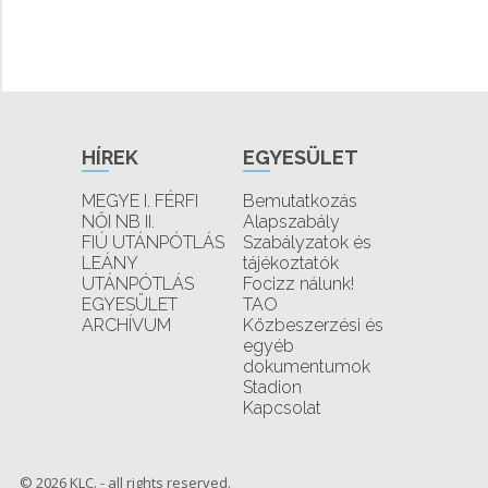
HÍREK
EGYESÜLET
MEGYE I. FÉRFI
Bemutatkozás
NŐI NB II.
Alapszabály
FIÚ UTÁNPÓTLÁS
Szabályzatok és
LEÁNY
tájékoztatók
UTÁNPÓTLÁS
Focizz nálunk!
EGYESÜLET
TAO
ARCHÍVUM
Közbeszerzési és
egyéb
dokumentumok
Stadion
Kapcsolat
© 2026 KLC. - all rights reserved.