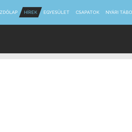
ZDŐLAP
HÍREK
EGYESÜLET
CSAPATOK
NYÁRI TÁB