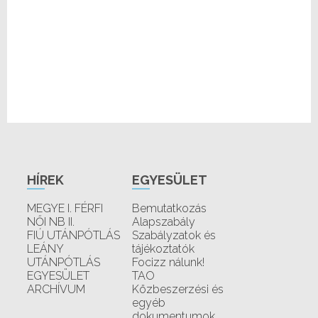
HÍREK
EGYESÜLET
MEGYE I. FÉRFI
Bemutatkozás
NŐI NB II.
Alapszabály
FIÚ UTÁNPÓTLÁS
Szabályzatok és
LEÁNY
tájékoztatók
UTÁNPÓTLÁS
Focizz nálunk!
EGYESÜLET
TAO
ARCHÍVUM
Közbeszerzési és
egyéb
dokumentumok