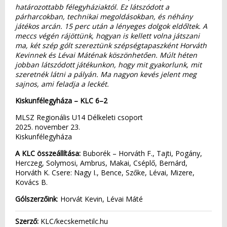
határozottabb félegyháziaktól. Ez látszódott a
párharcokban, technikai megoldásokban, és néhány
játékos arcán. 15 perc után a lényeges dolgok eldőltek. A
meccs végén rájöttünk, hogyan is kellett volna játszani
ma, két szép gólt szereztünk szépségtapaszként Horváth
Kevinnek és Lévai Máténak köszönhetően. Múlt héten
jobban látszódott játékunkon, hogy mit gyakorlunk, mit
szeretnék látni a pályán. Ma nagyon kevés jelent meg
sajnos, ami feladja a leckét.
Kiskunfélegyháza – KLC 6–2
MLSZ Regionális U14 Délkeleti csoport
2025. november 23.
Kiskunfélegyháza
A KLC összeállítása:
Buborék – Horváth F., Tajti, Pogány,
Herczeg, Solymosi, Ambrus, Makai, Cséplő, Bernárd,
Horváth K. Csere: Nagy I., Bence, Szőke, Lévai, Mizere,
Kovács B.
Gólszerzőink
: Horvát Kevin, Lévai Máté
Szerző:
KLC/kecskemetilc.hu