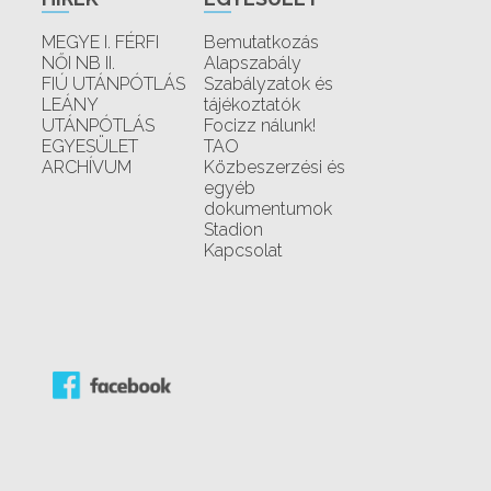
MEGYE I. FÉRFI
Bemutatkozás
NŐI NB II.
Alapszabály
FIÚ UTÁNPÓTLÁS
Szabályzatok és
LEÁNY
tájékoztatók
UTÁNPÓTLÁS
Focizz nálunk!
EGYESÜLET
TAO
ARCHÍVUM
Közbeszerzési és
egyéb
dokumentumok
Stadion
Kapcsolat