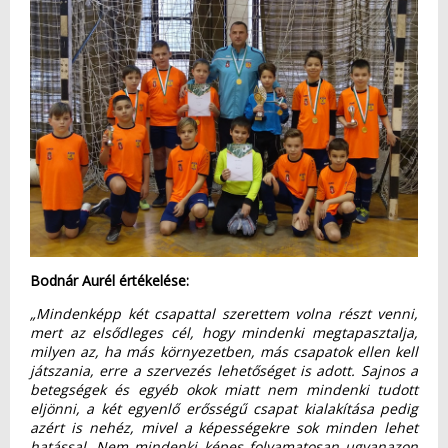
Bodnár Aurél értékelése:
„Mindenképp két csapattal szerettem volna részt venni,
mert az elsődleges cél, hogy mindenki megtapasztalja,
milyen az, ha más környezetben, más csapatok ellen kell
játszania, erre a szervezés lehetőséget is adott. Sajnos a
betegségek és egyéb okok miatt nem mindenki tudott
eljönni, a két egyenlő erősségű csapat kialakítása pedig
azért is nehéz, mivel a képességekre sok minden lehet
hatással. Nem mindenki képes folyamatosan ugyanazon