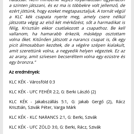
a szinten játszani, és ez ma is többekre volt jellemző, de
ezért jöttünk, hogy ezeket megtapasztaljuk. A tornát végül
a KLC kék csapata nyerte meg, amely csere nélkül
játszotta végig az első két mérkőzést, sőt a harmadikat is
félig, Krisztián ekkor csatlakozott a csapathoz. Be kell
vallanom, ha hamarabb érkezik, másképp osztottam
volna őket. Kitűnően játszott a narancs csapat is, ők egy
picit álmosabban kezdtek, de a végére szépen kialakult,
amit szerettünk volna, a negyedik helyen végeztek. Ez az
az arany, amit szívesen becseréltem volna egy ezüstre és
egy bronzra.”
Az eredmények:
KLC KÉK - Városföld 0:3
KLC KÉK - UFC FEHÉR 2:2, G: Berki László (2)
KLC KÉK - Jakabszállás 5:1, G: Jakab Gergő (2), Rácz
Krisztián, Szivák Péter, Varga Márk
KLC KÉK - KLC NARANCS 2:1, G: Berki, Szivák
KLC KÉK - UFC ZÖLD 3:0, G: Berki, Rácz, Szivák