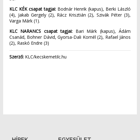
KLC KÉK csapat tagjai:
Bodnár Henrik (kapus), Berki László
(4), Jakab Gergely (2), Rácz Krisztián (2), Szivák Péter (3),
Varga Márk (1).
KLC NARANCS csapat tagjai:
Bari Márk (kapus), Ádám
Csanád, Bohner Dávid, Gyorsa-Dali Kornél (2), Rafael János
(2), Raskó Endre (3)
Szerző:
KLC/kecskemetilc.hu
HÍREK
EGYESÜLET