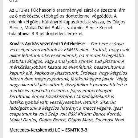
Az U13-as fiúk hasonló eredménnyel zárták a szezont, ám
az ő mérkőzésük többgólos döntetlennel végződött. A
mieink kétgólos hátrányról kapaszkodtak vissza, és Olajos
Bence, Makai Dániel Balázs, valamint Bence Kornél
találataival 3-3-as döntetlent értek el.
Kovács András vezetőedző értékelése:
–
Pár hete csúnya
vereséget szenvedtünk az ESMTK ellen. Tudtuk, hogy csak
akkor lehetünk sikeresek ellenük, ha mindenki legalább
stabilan átlagos, vagy annál jobb szinten tud játszani. A
mérkőzést jobban kezdte az ellenfelünk, beszorultunk a
kapunk elé, kapkodva játszottunk. Érdekes, hogy kétgólos
hátrányban megnyugodtunk, játékunk egyre javult. Végig
nagy akarattal játszottunk, összjátékunk pontosabb lett a
mérkőzés második részében. Jogos emberelőnybe
kerültünk, ennek következtében támadójátékunk is
hatékonyabbá vált, veszélyesebbek lettünk. Sikerült
ledolgoznunk a kétgólos hátrányt a meccs végére. Igazi
csapatmunka volt! Szép volt fiúk! Kitűnt: Bence Kornél,
Makai Dániel, Olajos Bence, Olajos Máté, Solymosi Noel.
Mercedes-Kecskeméti LC – ESMTK 3-3