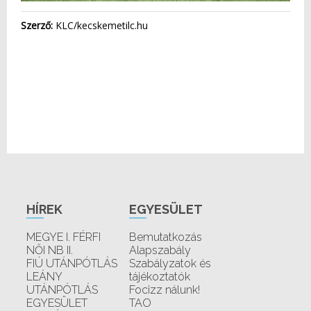
Szerző:
KLC/kecskemetilc.hu
HÍREK
EGYESÜLET
MEGYE I. FÉRFI
Bemutatkozás
NŐI NB II.
Alapszabály
FIÚ UTÁNPÓTLÁS
Szabályzatok és
LEÁNY
tájékoztatók
UTÁNPÓTLÁS
Focizz nálunk!
EGYESÜLET
TAO