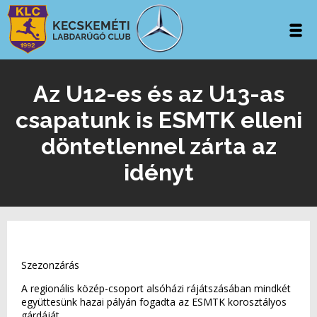
Az U12-es és az U13-as
csapatunk is ESMTK elleni
döntetlennel zárta az
idényt
Szezonzárás
A regionális közép-csoport alsóházi rájátszásában mindkét
együttesünk hazai pályán fogadta az ESMTK korosztályos
gárdáját.