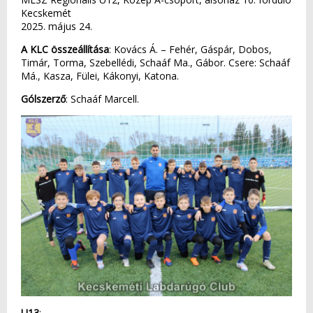
Kecskemét
2025. május 24.
A KLC összeállítása
: Kovács Á. – Fehér, Gáspár, Dobos,
Timár, Torma, Szebellédi, Schaáf Ma., Gábor. Csere: Schaáf
Má., Kasza, Fülei, Kákonyi, Katona.
Gólszerző
: Schaáf Marcell.
U13
: