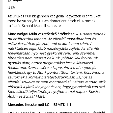
U12
:
Az U12-es fiúk idegenben két góllal legyőzték ellenfelüket,
most hazai pályán 1-1-es döntetlent értek el. A mieink
találatát Schaáf Marcell szerezte.
Marosvölgyi Attila vezetőedző értékelése
: –
A döntetlennek
mi örülhettünk jobban. Az ellenfél motiváltabban és
erőszakosabban játszott, ami nekünk nem ízlett. A
mérkőzésen leginkább mezőnyjáték zajlott. Az ellenfél
folyamatosan nyomást gyakorolt ránk, ami szemmel
láthatóan nem tetszett nekünk. Jobban kell fociznunk
nyomás alatt, ennek megtanulása lesz a következő
feladatunk. Szerencsére a kapusaim a mai napon jól
helytálltak, így tudtunk pontot itthon tartani. Köszönöm a
szülőknek a korrekt bíztatást/szurkolást. Sajnos az
ellenfél szüleire ez nem mondható el. Sajnos vannak, akik
elfelejtik a játék lényegét és azt, hogy gyerekekről van szó.
Kiemelkedő teljesítményt nyújtott a mai napon: Kovács
Ádám és Schaáf Máté.
Mercedes-Kecskeméti LC – ESMTK 1-1
MLSZ Regionális U12, Közép A-csoport, alsóház 10. forduló