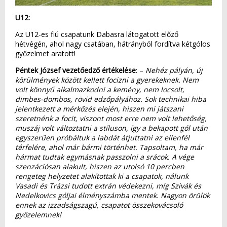
U12:
Az U12-es fiú csapatunk Dabasra látogatott előző
hétvégén, ahol nagy csatában, hátrányból fordítva kétgólos
győzelmet aratott!
Péntek József vezetőedző értékelése
: –
Nehéz pályán, új
körülmények között kellett focizni a gyerekeknek. Nem
volt könnyű alkalmazkodni a kemény, nem locsolt,
dimbes-dombos, rövid edzőpályához. Sok technikai hiba
jelentkezett a mérkőzés elején, hiszen mi játszani
szeretnénk a focit, viszont most erre nem volt lehetőség,
muszáj volt változtatni a stíluson, így a bekapott gól után
egyszerűen próbáltuk a labdát átjuttatni az ellenfél
térfelére, ahol már bármi történhet. Tapsoltam, ha már
hármat tudtak egymásnak passzolni a srácok. A vége
szenzációsan alakult, hiszen az utolsó 10 percben
rengeteg helyzetet alakítottak ki a csapatok, nálunk
Vasadi és Trázsi tudott extrán védekezni, míg Szivák és
Nedelkovics góljai élményszámba mentek. Nagyon örülök
ennek az izzadságszagú, csapatot összekovácsoló
győzelemnek!