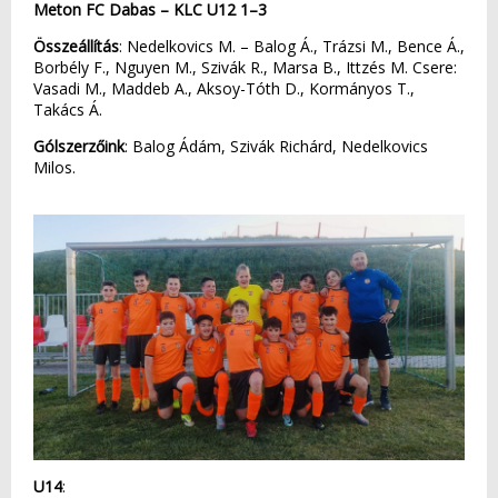
Meton FC Dabas – KLC U12 1–3
Összeállítás
: Nedelkovics M. – Balog Á., Trázsi M., Bence Á.,
Borbély F., Nguyen M., Szivák R., Marsa B., Ittzés M. Csere:
Vasadi M., Maddeb A., Aksoy-Tóth D., Kormányos T.,
Takács Á.
Gólszerzőink
: Balog Ádám, Szivák Richárd, Nedelkovics
Milos.
U14
: