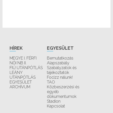
HÍREK
EGYESÜLET
MEGYE I. FÉRFI
Bemutatkozás
NŐI NB II.
Alapszabály
FIÚ UTÁNPÓTLÁS
Szabályzatok és
LEÁNY
tájékoztatók
UTÁNPÓTLÁS
Focizz nálunk!
EGYESÜLET
TAO
ARCHÍVUM
Közbeszerzési és
egyéb
dokumentumok
Stadion
Kapcsolat