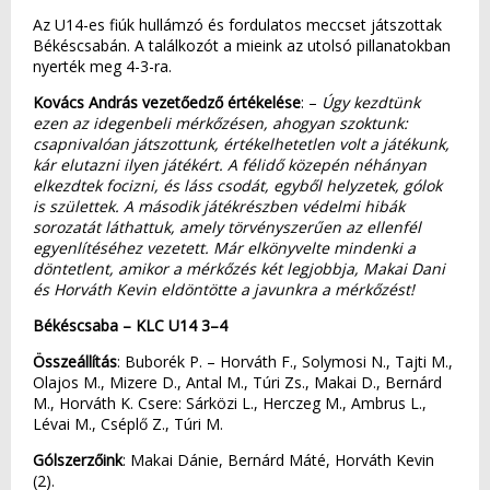
Az U14-es fiúk hullámzó és fordulatos meccset játszottak
Békéscsabán. A találkozót a mieink az utolsó pillanatokban
nyerték meg 4-3-ra.
Kovács András vezetőedző értékelése
: –
Úgy kezdtünk
ezen az idegenbeli mérkőzésen, ahogyan szoktunk:
csapnivalóan játszottunk, értékelhetetlen volt a játékunk,
kár elutazni ilyen játékért. A félidő közepén néhányan
elkezdtek focizni, és láss csodát, egyből helyzetek, gólok
is születtek. A második játékrészben védelmi hibák
sorozatát láthattuk, amely törvényszerűen az ellenfél
egyenlítéséhez vezetett. Már elkönyvelte mindenki a
döntetlent, amikor a mérkőzés két legjobbja, Makai Dani
és Horváth Kevin eldöntötte a javunkra a mérkőzést!
Békéscsaba – KLC U14 3–4
Összeállítás
: Buborék P. – Horváth F., Solymosi N., Tajti M.,
Olajos M., Mizere D., Antal M., Túri Zs., Makai D., Bernárd
M., Horváth K. Csere: Sárközi L., Herczeg M., Ambrus L.,
Lévai M., Cséplő Z., Túri M.
Gólszerzőink
: Makai Dánie, Bernárd Máté, Horváth Kevin
(2).