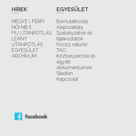
HÍREK
EGYESÜLET
MEGYE I. FÉRFI
Bemutatkozás
NŐI NB II.
Alapszabály
FIÚ UTÁNPÓTLÁS
Szabályzatok és
LEÁNY
tájékoztatók
UTÁNPÓTLÁS
Focizz nálunk!
EGYESÜLET
TAO
ARCHÍVUM
Közbeszerzési és
egyéb
dokumentumok
Stadion
Kapcsolat