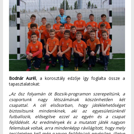
Bodnár Aurél
, a korosztály edzője így foglalta össze a
tapasztalatokat:
„Az ősz folyamán öt Bozsik-programon szerepeltünk, a
csoportunk nagy létszámának köszönhetően két
csapattal. A cél elsősorban, hogy játéklehetőséget
biztosítsunk mindenkinek, aki az egyesületünknél
futballozik, elősegítve ezzel az egyén és a csapat
fejlődését. Az eredmények és a mutatott játék nagyon
felemásak voltak, arra mindenképp rávilágított, hogy mely
területeken kell még nagyon fejlődnünk egyénileg, illetve