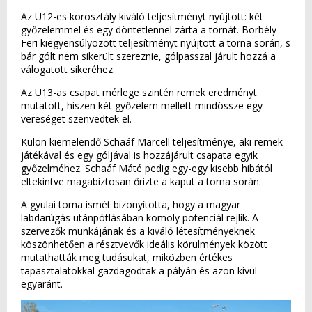
Az U12-es korosztály kiváló teljesítményt nyújtott: két
győzelemmel és egy döntetlennel zárta a tornát. Borbély
Feri kiegyensúlyozott teljesítményt nyújtott a torna során, s
bár gólt nem sikerült szereznie, gólpasszal járult hozzá a
válogatott sikeréhez.
Az U13-as csapat mérlege szintén remek eredményt
mutatott, hiszen két győzelem mellett mindössze egy
vereséget szenvedtek el.
Külön kiemelendő Schaáf Marcell teljesítménye, aki remek
játékával és egy góljával is hozzájárult csapata egyik
győzelméhez. Schaáf Máté pedig egy-egy kisebb hibától
eltekintve magabiztosan őrizte a kaput a torna során.
A gyulai torna ismét bizonyította, hogy a magyar
labdarúgás utánpótlásában komoly potenciál rejlik. A
szervezők munkájának és a kiváló létesítményeknek
köszönhetően a résztvevők ideális körülmények között
mutathatták meg tudásukat, miközben értékes
tapasztalatokkal gazdagodtak a pályán és azon kívül
egyaránt.