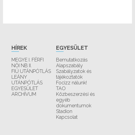
HÍREK
EGYESÜLET
MEGYE I. FÉRFI
Bemutatkozás
NŐI NB II.
Alapszabály
FIÚ UTÁNPÓTLÁS
Szabályzatok és
LEÁNY
tájékoztatók
UTÁNPÓTLÁS
Focizz nálunk!
EGYESÜLET
TAO
ARCHÍVUM
Közbeszerzési és
egyéb
dokumentumok
Stadion
Kapcsolat