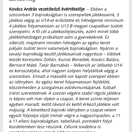
Kovács András vezetőedző évértékelője
: –
Ebben a
szezonban 3 bajnokságban is szerepeltek játékosaink, 5
játékos végig az U14-et erősítette és hétvégente minimum
4 játékos folyamatosan az U13 B megyei csapatban tudott
szerepelni. A fő cél a játékosfejlesztés, ezért minél több
játéklehetőséget próbáltam adni a gyerekeknek. Ez
sikerült, majdnem minden hétvégén az egész keret
pályán tudott lenni valamelyik bajnokságban. Nyáron a
tavalyi bajnokság kezdő játékosainak nagyrésze – többek
között Keresztesi Zoltán, Kunos Benedek, Kovács Balázs,
Bernard Máté, Tatár Barnabás – felkerült az idősebb U14-
es korosztályba, ahol nagyon szépen helytálltak végig a
szezonban. Emiatt a második sor kapott szerepet ebben
az idényben. Az egész keret folyamatosan fejlődött,
köszönhetően a szorgalmas edzésmunkájának, futball
iránti szeretetének. A szezon végére stabil régiós játékra
is képes volt már olykor a csapat. A keret szinte teljesen
egyben maradt, kettő távozó és kettő érkező játékos volt
májusig. A következő bajnoki idényben a csapat velem
együtt folytatja útját immár végre a nagyszínpadon, a 11
a 11 elleni bajnokságban, tabellával, pontokért folyó
küzdelemben lesz részünk. Célunk továbbra is