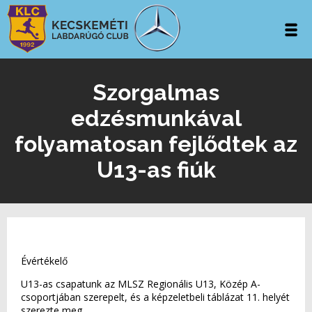
Szorgalmas
edzésmunkával
folyamatosan fejlődtek az
U13-as fiúk
Évértékelő
U13-as csapatunk az MLSZ Regionális U13, Közép A-
csoportjában szerepelt, és a képzeletbeli táblázat 11. helyét
szerezte meg.