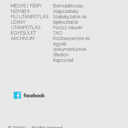
MEGYE I. FÉRFI
Bemutatkozás
NŐI NB II.
Alapszabály
FIÚ UTÁNPÓTLÁS
Szabályzatok és
LEÁNY
tájékoztatók
UTÁNPÓTLÁS
Focizz nálunk!
EGYESÜLET
TAO
ARCHÍVUM
Közbeszerzési és
egyéb
dokumentumok
Stadion
Kapcsolat
© 2026 KLC. - all rights reserved.