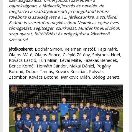
szerteágazó lesz, minél jobban szerepelni a
bajnokságban, a játékosfejlesztés és nevelés, de
megtartva a szabályok közötti jó hangulatot! Ehhez
továbbra is szükség lesz a 12. játékosunkra, a szülőkre!
Ezúton is szeretném megköszönni Nektek az egész éves
támogatást, segítséget, szurkolást. Mindenkinek kívánok
szép nyarat, feltöltődést és erőgyűjtést a következő
szezonra!
Játékoskeret
: Bodnár Simon, Kelemen Kristóf, Tajti Márk,
Olajos Máté, Olajos Bence, Cséplő Zétény, Solymosi Noel,
Kovács László, Túri Milán, Lévai Máté, Fazekas Benedek,
Bence Kornél, Horváth Sándor, Makai Dániel, Pogány
Botond, Dobos Tamás, Kovács Krisztián, Polyvás
Zsombor, Kovács Botond, Ivankovic Milán, Bódog Benett.