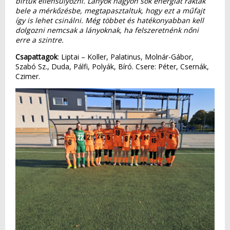
bírtuk ellensúlyozni. Lányok nagyon sok energiát raktak
bele a mérkőzésbe, megtapasztaltuk, hogy ezt a műfajt
így is lehet csinálni. Még többet és hatékonyabban kell
dolgozni nemcsak a lányoknak, ha felszeretnénk nőni
erre a szintre.
Csapattagok
: Liptai – Koller, Palatinus, Molnár-Gábor,
Szabó Sz., Duda, Pálfi, Polyák, Bíró. Csere: Péter, Csernák,
Czimer.