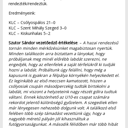
rendezték/rendeztük.
Eredményeink:
KLC – Csólyospálos 21–0
KLC – Szent Mihály Szeged 3–0
KLC – Kiskunhalas 5–2
Szutor Sándor vezetőedző értékelése
: –
A hazai rendezésű
tornán minden mérkőzésünket magabiztosan nyertük.
Minden találkozón arra biztattam a lányokat, hogy
próbáljanak meg minél előrébb labdát szerezni, ne
engedjék, hogy az ellenfelek a saját térfelükről ki tudják
hozni a labdát. Próbáltunk úgy felállni, hogy még a
kapusunk is gyakran a félpálya környékén helyezkedett el.
Ez leginkább az első meccsen kamatozott, hiszen a
csólyosiak csupán másodpercekig tudták birtokolni a
labdát, mi viszont a helyzeteink nagy részét gólra tudtuk
váltani. Ennek köszönhető az U10-es csapat számára
rekordot jelentő különbségű győzelem. A szegediek ellen
már lényegesen nehezebb dolgunk volt. A találkozó első
felében több szép támadást vezettünk úgy, hogy a
nagyobb méretű pályán jól kihasználtuk a
futógyorsaságunkat. A második félidőben már több hibát