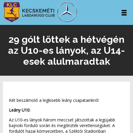
29 gólt lőttek a hétvégén
az U10-es lányok, az U14-
esek alulmaradtak
Két beszámoló a legkisebb leány csapatainkról
Leány U10:
Az U10-es lányok három meccset játszottak a legújabb
bajnoki forduló során és megőrizték veretlenségüket. A
fordulót hazai környezetben, a Széktói Stadionban