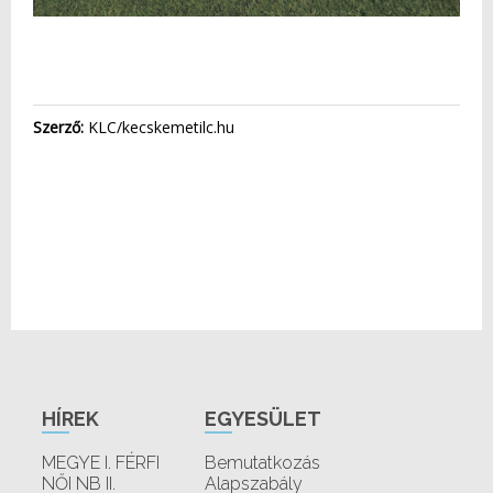
Szerző:
KLC/kecskemetilc.hu
HÍREK
EGYESÜLET
MEGYE I. FÉRFI
Bemutatkozás
NŐI NB II.
Alapszabály