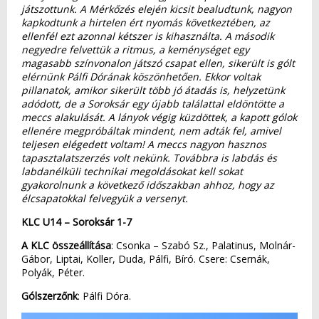
játszottunk. A Mérkőzés elején kicsit bealudtunk, nagyon
kapkodtunk a hirtelen ért nyomás következtében, az
ellenfél ezt azonnal kétszer is kihasználta. A második
negyedre felvettük a ritmus, a keménységet egy
magasabb színvonalon játszó csapat ellen, sikerült is gólt
elérnünk Pálfi Dórának köszönhetően. Ekkor voltak
pillanatok, amikor sikerült több jó átadás is, helyzetünk
adódott, de a Soroksár egy újabb találattal eldöntötte a
meccs alakulását. A lányok végig küzdöttek, a kapott gólok
ellenére megpróbáltak mindent, nem adták fel, amivel
teljesen elégedett voltam! A meccs nagyon hasznos
tapasztalatszerzés volt nekünk. Továbbra is labdás és
labdanélküli technikai megoldásokat kell sokat
gyakorolnunk a következő időszakban ahhoz, hogy az
élcsapatokkal felvegyük a versenyt.
KLC U14 – Soroksár 1-7
A KLC összeállítása
: Csonka – Szabó Sz., Palatinus, Molnár-
Gábor, Liptai, Koller, Duda, Pálfi, Bíró. Csere: Csernák,
Polyák, Péter.
Gólszerzőnk
: Pálfi Dóra.