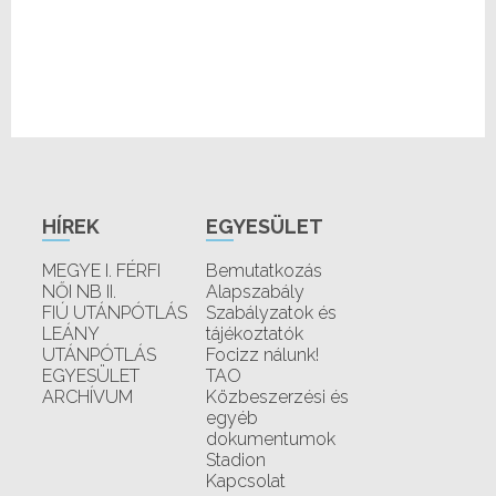
HÍREK
EGYESÜLET
MEGYE I. FÉRFI
Bemutatkozás
NŐI NB II.
Alapszabály
FIÚ UTÁNPÓTLÁS
Szabályzatok és
LEÁNY
tájékoztatók
UTÁNPÓTLÁS
Focizz nálunk!
EGYESÜLET
TAO
ARCHÍVUM
Közbeszerzési és
egyéb
dokumentumok
Stadion
Kapcsolat