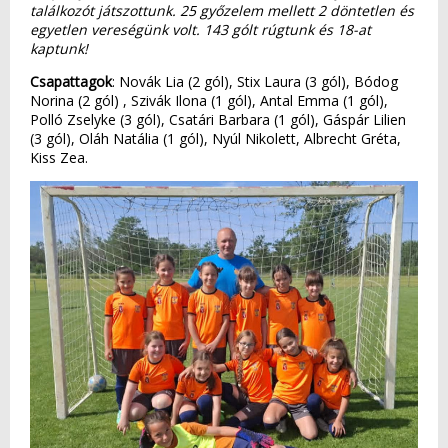
találkozót játszottunk. 25 győzelem mellett 2 döntetlen és
egyetlen vereségünk volt. 143 gólt rúgtunk és 18-at
kaptunk!
Csapattagok
: Novák Lia (2 gól), Stix Laura (3 gól), Bódog
Norina (2 gól) , Szivák Ilona (1 gól), Antal Emma (1 gól),
Polló Zselyke (3 gól), Csatári Barbara (1 gól), Gáspár Lilien
(3 gól), Oláh Natália (1 gól), Nyúl Nikolett, Albrecht Gréta,
Kiss Zea.