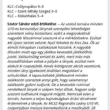
KLC–Csólyospálos 9–0
KLC – Szent Mihály Szeged 3–0
KLC – Kiskunhalas 5–4
Szutor Sándor edző értékelése
: –
Az utolsó tornára minden
U10-es korosztályú lánynak szereplési lehetőséget
szerettem volna biztosítani, ezért a megszokottnál
nagyobb létszámmal utaztunk el a mérkőzésekre. Ezúttal
két újonc tartott velünk: Nyúl Nikolett és Kiss Zea. Ők az
elmúlt hónapban csatlakoztak hozzánk. A nagyobb
létszám miatt egy-egy játékos kevesebb játékidőhöz
jutott. Valószínűleg emiatt és azért, mert más-más
összeállításban voltak a pályán a lányok, ezúttal nem
alakult ki csapatjáték. Kevés kidolgozott akciót vezettünk,
minden lány igyekezett önállóan megoldani a
szituációkat. A tapasztaltabb játékosaink minden
találkozón szereztek annyi gólt, hogy valamennyi
találkozón győzni tudjunk. De a kevesebb rutinnal
rendelkező lányok is szépen helyt álltak. Nagyon szép
szezont tudhatunk magunk mögött. Nemcsak ezen a
tornán, hanem a teljes bajnokságban óriási dicséretet
érdemelnek a lányok. Az MLSZ Regionális Leány U10 VII.
csoportjában messze kiemelkedtünk a mezőnyből. 28