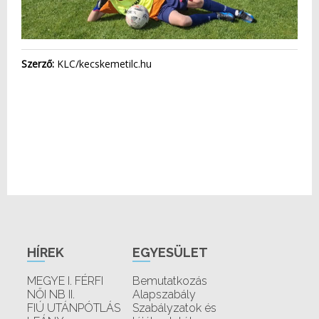
Szerző:
KLC/kecskemetilc.hu
HÍREK
EGYESÜLET
MEGYE I. FÉRFI
Bemutatkozás
NŐI NB II.
Alapszabály
FIÚ UTÁNPÓTLÁS
Szabályzatok és