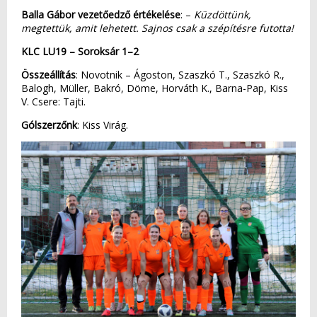
Balla Gábor vezetőedző értékelése
: –
Küzdöttünk,
megtettük, amit lehetett. Sajnos csak a szépítésre futotta!
KLC LU19 – Soroksár 1–2
Összeállítás
: Novotnik – Ágoston, Szaszkó T., Szaszkó R.,
Balogh, Müller, Bakró, Döme, Horváth K., Barna-Pap, Kiss
V. Csere: Tajti.
Gólszerzőnk
: Kiss Virág.