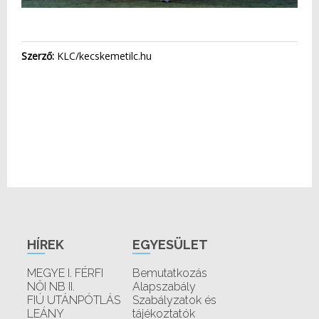
Szerző:
KLC/kecskemetilc.hu
HÍREK
EGYESÜLET
MEGYE I. FÉRFI
Bemutatkozás
NŐI NB II.
Alapszabály
FIÚ UTÁNPÓTLÁS
Szabályzatok és
LEÁNY
tájékoztatók