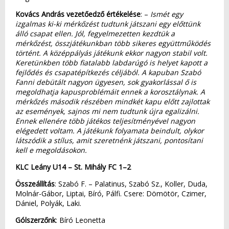
Kovács András vezetőedző értékelése
: –
Ismét egy
izgalmas ki-ki mérkőzést tudtunk játszani egy előttünk
álló csapat ellen. Jól, fegyelmezetten kezdtük a
mérkőzést, összjátékunkban több sikeres együttműködés
történt. A középpályás játékunk ekkor nagyon stabil volt.
Keretünkben több fiatalabb labdarúgó is helyet kapott a
fejlődés és csapatépítkezés céljából. A kapuban Szabó
Fanni debütált nagyon ügyesen, sok gyakorlással ő is
megoldhatja kapusproblémáit ennek a korosztálynak. A
mérkőzés második részében mindkét kapu előtt zajlottak
az események, sajnos mi nem tudtunk újra egalizálni.
Ennek ellenére több játékos teljesítményével nagyon
elégedett voltam. A játékunk folyamata beindult, olykor
látszódik a stílus, amit szeretnénk játszani, pontosítani
kell e megoldásokon.
KLC Leány U14 – St. Mihály FC 1–2
Összeállítás
: Szabó F. – Palatinus, Szabó Sz., Koller, Duda,
Molnár-Gábor, Liptai, Bíró, Pálfi. Csere: Dömötör, Czimer,
Dániel, Polyák, Laki.
Gólszerzőnk
: Bíró Leonetta