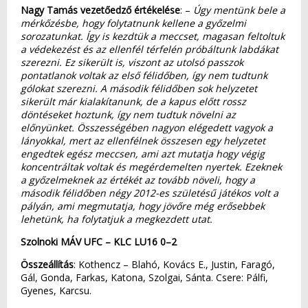
Nagy Tamás vezetőedző értékelése
: –
Úgy mentünk bele a
mérkőzésbe, hogy folytatnunk kellene a győzelmi
sorozatunkat. Így is kezdtük a meccset, magasan feltoltuk
a védekezést és az ellenfél térfelén próbáltunk labdákat
szerezni. Ez sikerült is, viszont az utolsó passzok
pontatlanok voltak az első félidőben, így nem tudtunk
gólokat szerezni. A második félidőben sok helyzetet
sikerült már kialakítanunk, de a kapus előtt rossz
döntéseket hoztunk, így nem tudtuk növelni az
előnyünket. Összességében nagyon elégedett vagyok a
lányokkal, mert az ellenfélnek összesen egy helyzetet
engedtek egész meccsen, ami azt mutatja hogy végig
koncentráltak voltak és megérdemelten nyertek. Ezeknek
a győzelmeknek az értékét az tovább növeli, hogy a
második félidőben négy 2012-es születésű játékos volt a
pályán, ami megmutatja, hogy jövőre még erősebbek
lehetünk, ha folytatjuk a megkezdett utat.
Szolnoki MÁV UFC – KLC LU16 0–2
Összeállítás
: Kothencz – Blahó, Kovács E., Justin, Faragó,
Gál, Gonda, Farkas, Katona, Szolgai, Sánta. Csere: Pálfi,
Gyenes, Karcsu.