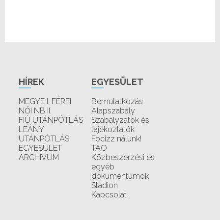
HÍREK
EGYESÜLET
MEGYE I. FÉRFI
Bemutatkozás
NŐI NB II.
Alapszabály
FIÚ UTÁNPÓTLÁS
Szabályzatok és
LEÁNY
tájékoztatók
UTÁNPÓTLÁS
Focizz nálunk!
EGYESÜLET
TAO
ARCHÍVUM
Közbeszerzési és
egyéb
dokumentumok
Stadion
Kapcsolat