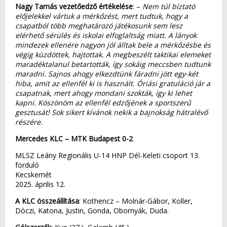
Nagy Tamás vezetőedző értékelése
: –
Nem túl bíztató
előjelekkel vártuk a mérkőzést, mert tudtuk, hogy a
csapatból több meghatározó játékosunk sem lesz
elérhető sérülés és iskolai elfoglaltság miatt. A lányok
mindezek ellenére nagyon jól álltak bele a mérkőzésbe és
végig küzdöttek, hajtottak. A megbeszélt taktikai elemeket
maradéktalanul betartották, így sokáig meccsben tudtunk
maradni. Sajnos ahogy elkezdtünk fáradni jött egy-két
hiba, amit az ellenfél ki is használt. Óriási gratuláció jár a
csapatnak, mert ahogy mondani szokták, így ki lehet
kapni. Köszönöm az ellenfél edzőjének a sportszerű
gesztusát! Sok sikert kívánok nekik a bajnokság hátralévő
részére.
Mercedes KLC – MTK Budapest 0-2
MLSZ Leány Regionális U-14 HNP Dél-Keleti csoport 13.
forduló
Kecskemét
2025. április 12.
A KLC összeállítása
: Kothencz – Molnár-Gábor, Koller,
Dóczi, Katona, Justin, Gonda, Obornyák, Duda.