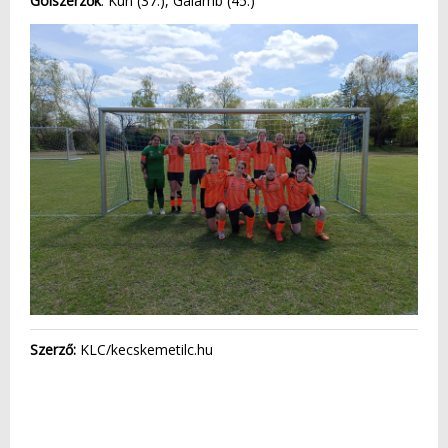
Gólszerzők
: Kun (37.), Galamb (45.)
Szerző:
KLC/kecskemetilc.hu