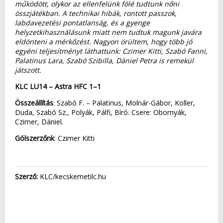
működött, olykor az ellenfelünk fölé tudtunk nőni
összjátékban. A technikai hibák, rontott passzok,
labdavezetési pontatlanság, és a gyenge
helyzetkihasználásunk miatt nem tudtuk magunk javára
eldönteni a mérkőzést. Nagyon örültem, hogy több jó
egyéni teljesítményt láthattunk: Czimer Kitti, Szabó Fanni,
Palatinus Lara, Szabó Szibilla, Dániel Petra is remekül
játszott.
KLC LU14 – Astra HFC 1–1
Összeállítás
: Szabó F. – Palatinus, Molnár-Gábor, Koller,
Duda, Szabó Sz., Polyák, Pálfi, Bíró. Csere: Obornyák,
Czimer, Dániel.
Gólszerzőnk
: Czimer Kitti
Szerző:
KLC/kecskemetilc.hu