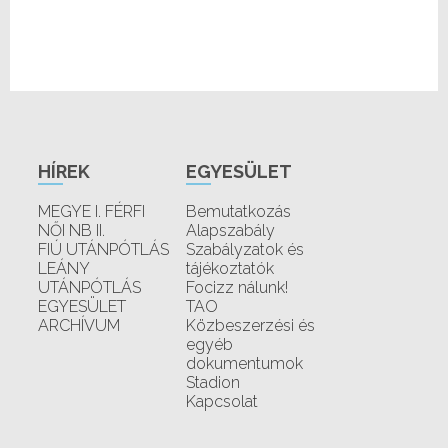
HÍREK
EGYESÜLET
MEGYE I. FÉRFI
Bemutatkozás
NŐI NB II.
Alapszabály
FIÚ UTÁNPÓTLÁS
Szabályzatok és
LEÁNY
tájékoztatók
UTÁNPÓTLÁS
Focizz nálunk!
EGYESÜLET
TAO
ARCHÍVUM
Közbeszerzési és
egyéb
dokumentumok
Stadion
Kapcsolat