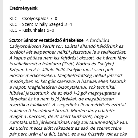
Eredményeink
:
KLC – Csólyospálos 7–0
KLC – Szent Mihály Szeged 3–4
KLC – Kiskunhalas 5–0
Szutor Sándor vezetőedző értékelése
:
A fordulóra
Csólyospáloson került sor. Ezúttal állandó hálóőrünk és
további két alapember nélkül játszottuk le a találkozókat.
A kapus pótlása nem kis fejtörést okozott, de három lány
is vállalkozott a feladatra (Gréti, Norina és Zselyke).
Szépen helyt is álltak. Polló Zselyke most szerepelt
először mérkőzéseken. Megilletődöttség nélkül játszott
mezőnyben is, két gólt szerezve. A hazaiak ellen kezdtük
a napot. Meglehetősen bizonytalanul, sok technikai
hibával játszottunk, de az első 1-2 gól megnyugtatta a
lányokat és ha nem is jó játékkal, de magabiztosan
nyertük a találkozót. A szegediek elleni mérkőzés ezúttal
is kiélezett küzdelmet hozott. Minden lány odatette
magát a meccsen, de itt azért kiütközött, hogy a
rutintalanabb játékosainknak még sok tanulnivalójuk van.
Az utolsó meccs előtt rákezdett az eső, de szerencsére
pár perc után el is állt. Lehet, ez a kis frissítés volt az oka