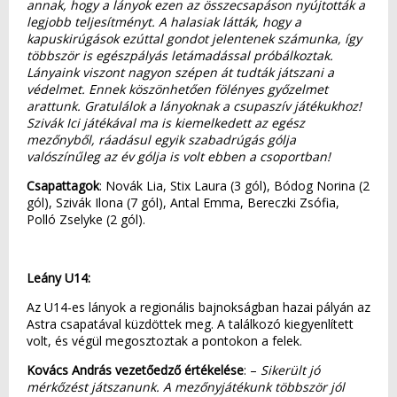
annak, hogy a lányok ezen az összecsapáson nyújtották a
legjobb teljesítményt. A halasiak látták, hogy a
kapuskirúgások ezúttal gondot jelentenek számunka, így
többször is egészpályás letámadással próbálkoztak.
Lányaink viszont nagyon szépen át tudták játszani a
védelmet. Ennek köszönhetően fölényes győzelmet
arattunk. Gratulálok a lányoknak a csupaszív játékukhoz!
Szivák Ici játékával ma is kiemelkedett az egész
mezőnyből, ráadásul egyik szabadrúgás gólja
valószínűleg az év gólja is volt ebben a csoportban!
Csapattagok
: Novák Lia, Stix Laura (3 gól), Bódog Norina (2
gól), Szivák Ilona (7 gól), Antal Emma, Bereczki Zsófia,
Polló Zselyke (2 gól).
Leány U14:
Az U14-es lányok a regionális bajnokságban hazai pályán az
Astra csapatával küzdöttek meg. A találkozó kiegyenlített
volt, és végül megosztoztak a pontokon a felek.
Kovács András vezetőedző értékelése
: –
Sikerült jó
mérkőzést játszanunk. A mezőnyjátékunk többször jól