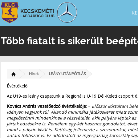
KE
Több fiatalt is sikerült beép
Hírek
LEÁNY UTÁNPÓTLÁS
Évértékelő
Az U19-es leány csapatunk a Regionális U-19 Dél-Keleti csoport 6.
Kovács András vezetőedző évértékelője
: –
Először kóstoltam bel
idényen vagyunk túl. Állandó minimális játékoskeret miatt szint
megköszönni mindenkinek a részvételét, akik pályára léptek az
jártak edzésekre is. Remélem egy-két hasznos gondolatot, elvet
mind a pályán kívül is. Kettőség jellemezte a szezonunkat, mér
adtam többször is. Ez adódhatott az ingergazdag korosztály sajá