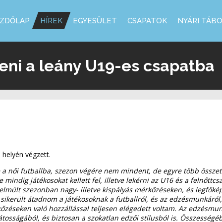
ZDŐLAP
HÍREK
EGYESÜLET
CSAPATOK
NYÁRI TÁB
íteni a leány U19-es csapatba
 helyén végzett.
e a női futballba, szezon végére nem mindent, de egyre több össze
e mindig játékosokat kellett fel, illetve lekérni az U16 és a felnő
 elmúlt szezonban nagy- illetve kispályás mérkőzéseken, és legfő
 sikerült átadnom a játékosoknak a futballról, és az edzésmunkáró
kőzéseken való hozzállással teljesen elégedett voltam. Az edzésmu
tosságából, és biztosan a szokatlan edzői stílusból is. Összességé