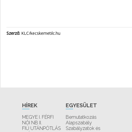
Szerző:
KLC/kecskemetilc.hu
HÍREK
EGYESÜLET
MEGYE I. FÉRFI
Bemutatkozás
NŐI NB II.
Alapszabály
FIÚ UTÁNPÓTLÁS
Szabályzatok és