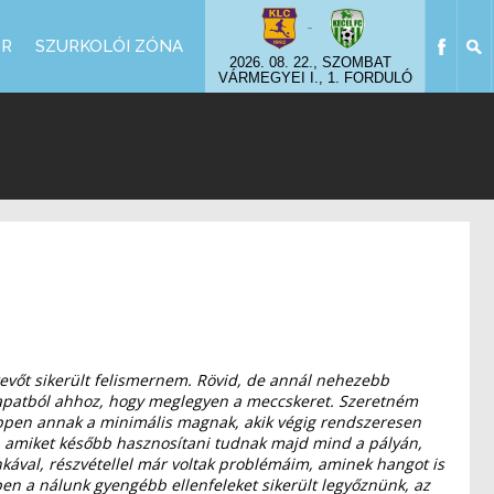
-
OR
SZURKOLÓI ZÓNA
2026. 08. 22., SZOMBAT
VÁRMEGYEI I., 1. FORDULÓ
tevőt sikerült felismernem. Rövid, de annál nehezebb
ttcsapatból ahhoz, hogy meglegyen a meccskeret. Szeretném
képpen annak a minimális magnak, akik végig rendszeresen
l, amiket később hasznosítani tudnak majd mind a pályán,
nkával, részvétellel már voltak problémáim, aminek hangot is
ben a nálunk gyengébb ellenfeleket sikerült legyőznünk, az