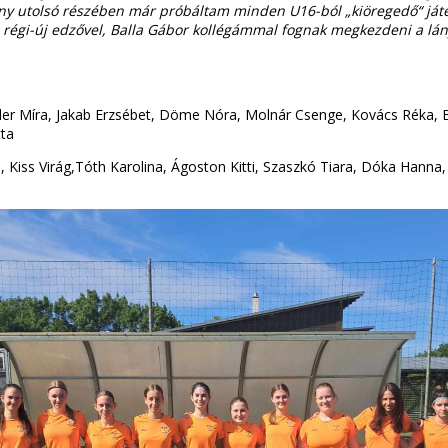
y utolsó részében már próbáltam minden U16-ból „kiöregedő“ játéko
 régi-új edzővel, Balla Gábor kollégámmal fognak megkezdeni a lán
ller Míra, Jakab Erzsébet, Döme Nóra, Molnár Csenge, Kovács Réka, 
tta
, Kiss Virág,Tóth Karolina, Ágoston Kitti, Szaszkó Tiara, Dóka Hanna, 