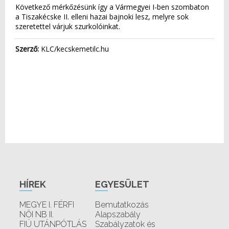
Következő mérkőzésünk így a Vármegyei I-ben szombaton
a Tiszakécske II. elleni hazai bajnoki lesz, melyre sok
szeretettel várjuk szurkolóinkat.
Szerző:
KLC/kecskemetilc.hu
HÍREK
EGYESÜLET
MEGYE I. FÉRFI
Bemutatkozás
NŐI NB II.
Alapszabály
FIÚ UTÁNPÓTLÁS
Szabályzatok és