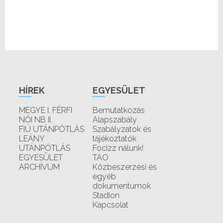
HÍREK
EGYESÜLET
MEGYE I. FÉRFI
Bemutatkozás
NŐI NB II.
Alapszabály
FIÚ UTÁNPÓTLÁS
Szabályzatok és
LEÁNY
tájékoztatók
UTÁNPÓTLÁS
Focizz nálunk!
EGYESÜLET
TAO
ARCHÍVUM
Közbeszerzési és
egyéb
dokumentumok
Stadion
Kapcsolat