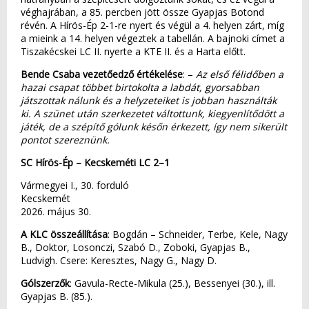
véghajrában, a 85. percben jött össze Gyapjas Botond
révén. A Hírös-Ép 2-1-re nyert és végül a 4. helyen zárt, míg
a mieink a 14. helyen végeztek a tabellán. A bajnoki címet a
Tiszakécskei LC II. nyerte a KTE II. és a Harta előtt.
Bende Csaba vezetőedző értékelése
: –
Az első félidőben a
hazai csapat többet birtokolta a labdát, gyorsabban
játszottak nálunk és a helyzeteiket is jobban használták
ki. A szünet után szerkezetet váltottunk, kiegyenlítődött a
játék, de a szépítő gólunk későn érkezett, így nem sikerült
pontot szereznünk.
SC Hírös-Ép – Kecskeméti LC 2–1
Vármegyei I., 30. forduló
Kecskemét
2026. május 30.
A KLC összeállítása
: Bogdán – Schneider, Terbe, Kele, Nagy
B., Doktor, Losonczi, Szabó D., Zoboki, Gyapjas B.,
Ludvigh. Csere: Keresztes, Nagy G., Nagy D.
Gólszerzők
: Gavula-Recte-Mikula (25.), Bessenyei (30.), ill.
Gyapjas B. (85.).