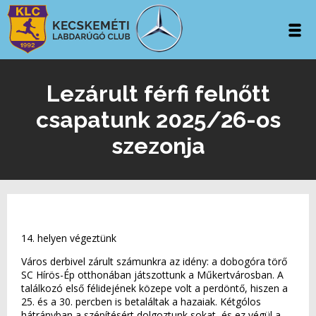
Lezárult férfi felnőtt
csapatunk 2025/26-os
szezonja
14. helyen végeztünk
Város derbivel zárult számunkra az idény: a dobogóra törő
SC Hírös-Ép otthonában játszottunk a Műkertvárosban. A
találkozó első félidejének közepe volt a perdöntő, hiszen a
25. és a 30. percben is betaláltak a hazaiak. Kétgólos
hátrányban a szépítésért dolgoztunk sokat, és ez végül a