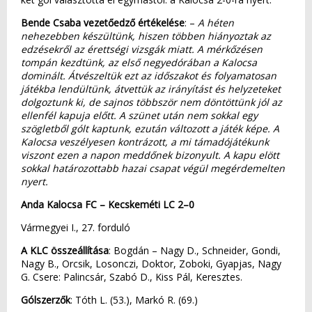
Bende Csaba vezetőedző értékelése
: –
A héten
nehezebben készültünk, hiszen többen hiányoztak az
edzésekről az érettségi vizsgák miatt. A mérkőzésen
tompán kezdtünk, az első negyedórában a Kalocsa
dominált. Átvészeltük ezt az időszakot és folyamatosan
játékba lendültünk, átvettük az irányítást és helyzeteket
dolgoztunk ki, de sajnos többször nem döntöttünk jól az
ellenfél kapuja előtt. A szünet után nem sokkal egy
szögletből gólt kaptunk, ezután változott a játék képe. A
Kalocsa veszélyesen kontrázott, a mi támadójátékunk
viszont ezen a napon meddőnek bizonyult. A kapu elött
sokkal határozottabb hazai csapat végül megérdemelten
nyert.
Anda Kalocsa FC – Kecskeméti LC 2–0
Vármegyei I., 27. forduló
A KLC összeállítása
: Bogdán – Nagy D., Schneider, Gondi,
Nagy B., Orcsik, Losonczi, Doktor, Zoboki, Gyapjas, Nagy
G. Csere: Palincsár, Szabó D., Kiss Pál, Keresztes.
Gólszerzők
: Tóth L. (53.), Markó R. (69.)