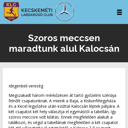
Szoros meccsen
maradtunk alul Kalocsán
Idegenbeli vereség
Megszakadt három mérkőzésen át tartó győzelmi szériája
felnőtt csapatunknak. A mieink a Baja, a Kiskunfélegyháza
és a Kecel legyőzése után ezúttal Kalocsán léptek pályára. A
két csapatot két hely választja el egymástól a tabellán, így
szoros meccsre volt kilátás. Ennek megfelelően alakult a
találkozó, és végül a tabellának megfelelően a két csapatot
két gól választotta el egymástól: a Kalocsa 2-0-ra nyert.