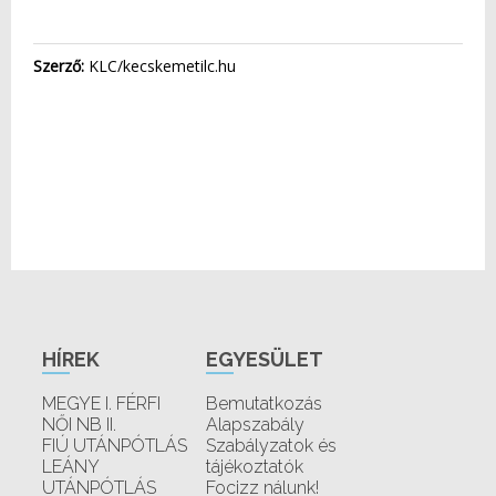
Szerző:
KLC/kecskemetilc.hu
HÍREK
EGYESÜLET
MEGYE I. FÉRFI
Bemutatkozás
NŐI NB II.
Alapszabály
FIÚ UTÁNPÓTLÁS
Szabályzatok és
LEÁNY
tájékoztatók
UTÁNPÓTLÁS
Focizz nálunk!