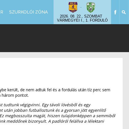
-
OR
SZURKOLÓI ZÓNA
2026. 08. 22., SZOMBAT
VÁRMEGYEI I., 1. FORDULÓ
be került, de nem adtuk fel és a fordulás után tíz perc sem
 a három pontot.
t tudtunk végigvinni. Egy távoli lövésből és egy
 után jobban futballoztunk és a gyorsan jött egyenlítő
t. Ez megbosszulta magát, hiszen tulajdonképpen a semmiből
k meddőnek bizonyult. A padlóról felállva a lélektani