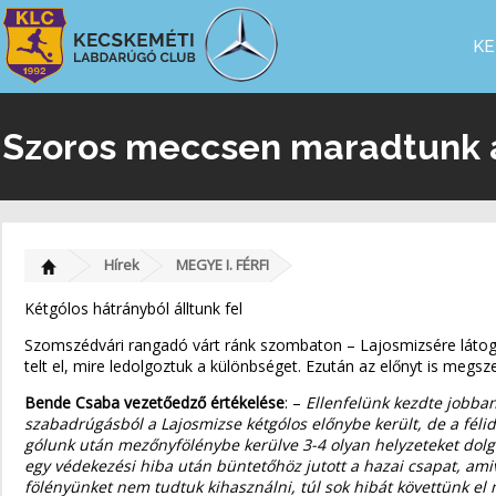
KE
Szoros meccsen maradtunk a
Hírek
MEGYE I. FÉRFI
Kétgólos hátrányból álltunk fel
Szomszédvári rangadó várt ránk szombaton – Lajosmizsére látogatt
telt el, mire ledolgoztuk a különbséget. Ezután az előnyt is megs
Bende Csaba vezetőedző értékelése
: –
Ellenfelünk kezdte jobban
szabadrúgásból a Lajosmizse kétgólos előnybe került, de a féli
gólunk után mezőnyfölénybe kerülve 3-4 olyan helyzeteket dolg
egy védekezési hiba után büntetőhöz jutott a hazai csapat, ami
fölényünket nem tudtuk kihasználni, túl sok hibát követtünk el