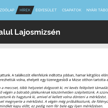
ZDŐLAP
HÍREK
EGYESÜLET
CSAPATOK
NYÁRI TÁB
lul Lajosmizsén
unk. A találkozót ellenfelünk indította jobban, hamar kétgólos előny
zerezhettük volna, ehelyett egy tizenegyesből a Mizse otthon tartotta
 a meccset, több helyzetet dolgozott ki, mi kevés felépített támadás
dő végén a bátrabb játékunknak köszönhetően szépítettünk. A szünet
oztunk és hagytunk ki, amivel el kellett volna dönteni a mérkőzés
vel megnyerte a mérkőzést. A végén még próbálkoztunk, de fölényün
 mindkét kapu előtt, ez pedig nem fér bele egy ilyen mérkőzésen.