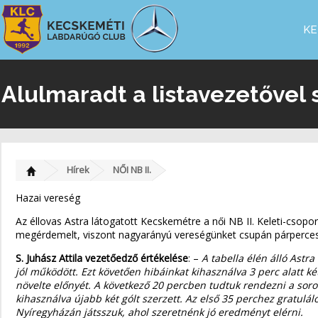
KE
Alulmaradt a listavezetővel
Hírek
NŐI NB II.
Hazai vereség
Az éllovas Astra látogatott Kecskemétre a női NB II. Keleti-csopo
megérdemelt, viszont nagyarányú vereségünket csupán párperces kih
S. Juhász Attila vezetőedző értékelése
: –
A tabella élén álló Astr
jól működött. Ezt követően hibáinkat kihasználva 3 perc alatt ké
növelte előnyét. A következő 20 percben tudtuk rendezni a soroka
kihasználva újabb két gólt szerzett. Az első 35 perchez gratulá
Nyíregyházán játsszuk, ahol szeretnénk jó eredményt elérni.