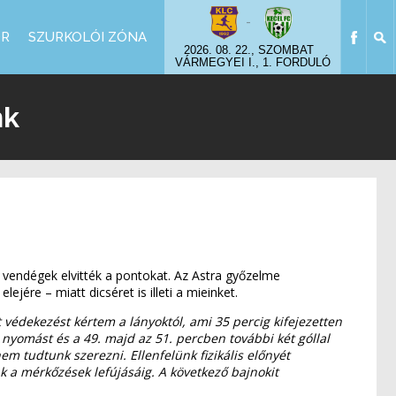
-
OR
SZURKOLÓI ZÓNA
2026. 08. 22., SZOMBAT
VÁRMEGYEI I., 1. FORDULÓ
nk
a vendégek elvitték a pontokat. Az Astra győzelme
ére – miatt dicséret is illeti a mieinket.
 védekezést kértem a lányoktól, ami 35 percig kifejezetten
a nyomást és a 49. majd az 51. percben további két góllal
em tudtunk szerezni. Ellenfelünk fizikális előnyét
nk a mérkőzések lefújásáig. A következő bajnokit