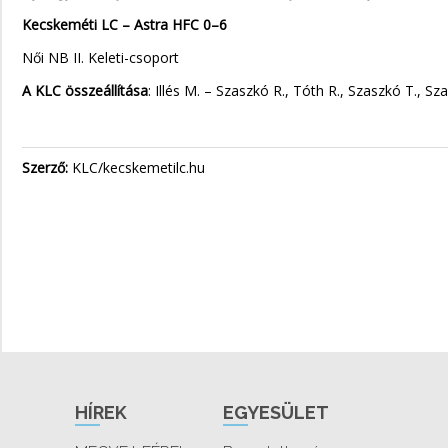
Kecskeméti LC – Astra HFC 0–6
Női NB II. Keleti-csoport
A KLC összeállítása
: Illés M. – Szaszkó R., Tóth R., Szaszkó T., S
Szerző:
KLC/kecskemetilc.hu
HÍREK
EGYESÜLET