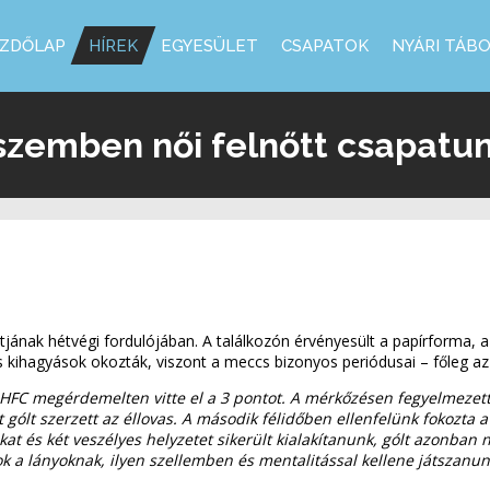
ZDŐLAP
HÍREK
EGYESÜLET
CSAPATOK
NYÁRI TÁB
 szemben női felnőtt csapatu
rtjának hétvégi fordulójában. A találkozón érvényesült a papírforma, 
agyások okozták, viszont a meccs bizonyos periódusai – főleg az elej
a HFC megérdemelten vitte el a 3 pontot. A mérkőzésen fegyelmezett
t gólt szerzett az éllovas. A második félidőben ellenfelünk fokozta 
t és két veszélyes helyzetet sikerült kialakítanunk, gólt azonban n
lok a lányoknak, ilyen szellemben és mentalitással kellene játszanu