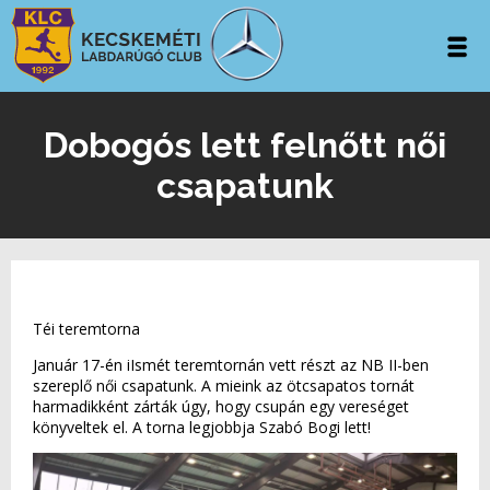
Dobogós lett felnőtt női
csapatunk
Téi teremtorna
Január 17-én iIsmét teremtornán vett részt az NB II-ben
szereplő női csapatunk. A mieink az ötcsapatos tornát
harmadikként zárták úgy, hogy csupán egy vereséget
könyveltek el. A torna legjobbja Szabó Bogi lett!