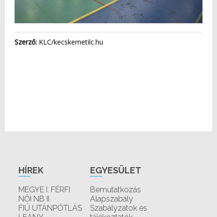
Szerző:
KLC/kecskemetilc.hu
HÍREK
EGYESÜLET
MEGYE I. FÉRFI
Bemutatkozás
NŐI NB II.
Alapszabály
FIÚ UTÁNPÓTLÁS
Szabályzatok és