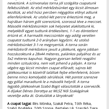
neveztünk. A színvonalas torna jól szolgálta csapatunk
felkészülését. Az első mérkőzésünket egy kicsit álmosan
kezdtük, az első húsz percben négygólos előnyt adtunk
ellenfelünknek. Az utolsó két percre érkeztünk meg, a
hajrában három gólt szereztünk, szorossá téve a meccset.
Második mérkőzésünkön sok helyzetet alakítottunk ki,
melyekből egyet tudtunk értékesíteni, 1-1-es döntetlent
értünk el. A harmadik meccsünkön egy addig veretlen
csapatot tudtunk 2-0 arányban legyőzni. Az utolsó
mérkőzésünket 3-1-re megnyertük. A torna során
mérkőzésről mérkőzésre javult a játékunk, egyre jobban
hozzászoktunk a 28x44 méteres, palánkos pályához és az
5x2 méteres kapuhoz. Nagyon gyorsan kellett reagálni
minden szituációra, nem volt pihenő a pályán. A torna
végére egy kicsit minden csapat elfáradt, sajnos két
játékosunkat is közelről találtak fejbe ellenfeleink, bízom
benne nincs komolyabb sérülésük. Hét pontot szerezve
egy góllal maradtunk le a második helyről. A torna
legjobb játékosénak Szabó Bogit választották a szervezők.
A díjakat Dénes Dorottya az MLSZ Női Szakágának
vezetője adta át. Gratulálok a lányoknak!
A csapat tagjai:
Illés Mónika, Szakál Petra, Tóth Réka,
Szabó Boglárka, Tóth Szonja, Bertalan Lili, Szaszkó Tiara,