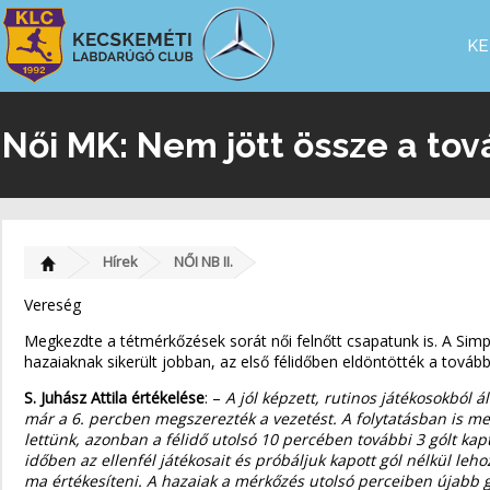
KE
Női MK: Nem jött össze a tov
Hírek
NŐI NB II.
Vereség
Megkezdte a tétmérkőzések sorát női felnőtt csapatunk is. A Simpl
hazaiaknak sikerült jobban, az első félidőben eldöntötték a tová
S. Juhász Attila értékelése
: –
A jól képzett, rutinos játékosokból 
már a 6. percben megszerezték a vezetést. A folytatásban is me
lettünk, azonban a félidő utolsó 10 percében további 3 gólt ka
időben az ellenfél játékosait és próbáljuk kapott gól nélkül le
ma értékesíteni. A hazaiak a mérkőzés utolsó perceiben újabb g