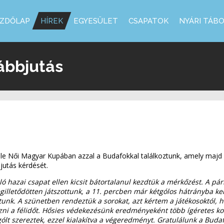
ZDŐLAP
HÍREK
EGYESÜLET
CSAPATOK
NYÁRI TÁB
ábbjutás
e Női Magyar Kupában azzal a Budafokkal találkoztunk, amely majd az 
bbjutás kérdését.
álló hazai csapat ellen kicsit bátortalanul kezdtük a mérkőzést. A p
gilletődötten játszottunk, a 11. percben már kétgólos hátrányba ke
ptunk. A szünetben rendeztük a sorokat, azt kértem a játékosoktól,
hozni a félidőt. Hősies védekezésünk eredményeként több ígéretes ko
ólt szereztek, ezzel kialakítva a végeredményt. Gratulálunk a Bud