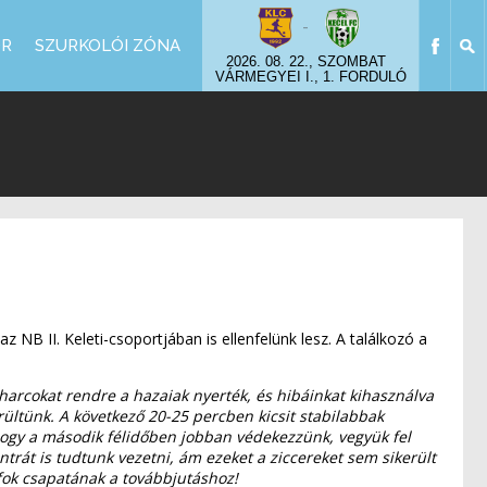
-
OR
SZURKOLÓI ZÓNA
2026. 08. 22., SZOMBAT
VÁRMEGYEI I., 1. FORDULÓ
NB II. Keleti-csoportjában is ellenfelünk lesz. A találkozó a
árharcokat rendre a hazaiak nyerték, és hibáinkat kihasználva
rültünk. A következő 20-25 percben kicsit stabilabbak
 hogy a második félidőben jobban védekezzünk, vegyük fel
ntrát is tudtunk vezetni, ám ezeket a ziccereket sem sikerült
afok csapatának a továbbjutáshoz!