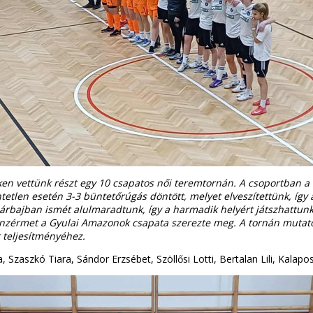
éken vettünk részt egy 10 csapatos női teremtornán. A csoportban 
öntetlen esetén 3-3 büntetőrúgás döntött, melyet elveszítettünk, í
őpárbajban ismét alulmaradtunk, így a harmadik helyért játszhattu
onzérmet a Gyulai Amazonok csapata szerezte meg. A tornán mutatot
 teljesítményéhez.
a, Szaszkó Tiara, Sándor Erzsébet, Szöllősi Lotti, Bertalan Lili, Kalap