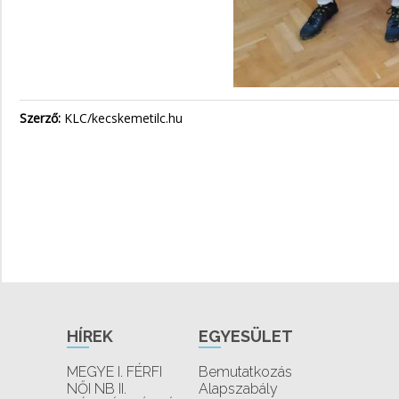
Szerző:
KLC/kecskemetilc.hu
HÍREK
EGYESÜLET
MEGYE I. FÉRFI
Bemutatkozás
NŐI NB II.
Alapszabály