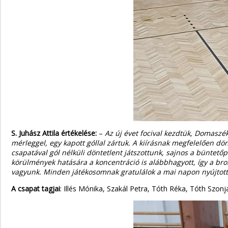
S. Juhász Attila értékelése:
–
Az új évet focival kezdtük, Domasz
mérleggel, egy kapott góllal zártuk. A kiírásnak megfelelően d
csapatával gól nélküli döntetlent játszottunk, sajnos a büntet
körülmények hatására a koncentráció is alábbhagyott, így a br
vagyunk. Minden játékosomnak gratulálok a mai napon nyújtott
A csapat tagjai
: Illés Mónika, Szakál Petra, Tóth Réka, Tóth Szonj