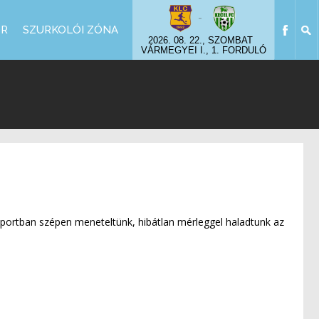
-
OR
SZURKOLÓI ZÓNA
2026. 08. 22., SZOMBAT
VÁRMEGYEI I., 1. FORDULÓ
oportban szépen meneteltünk, hibátlan mérleggel haladtunk az