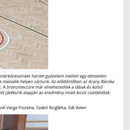
a mérkőzéseinket három győzelem mellett egy döntetlen
gy a második helyen zártunk. Az elődöntőben az Arany Bácska
nk. A bronzmeccsre már elnehezedtek a lábak és külső
t játékunk alapján az eredmény miatt kicsit csalódottak
osné Varga Fruzsina, Szabó Boglárka, Gál Vivien