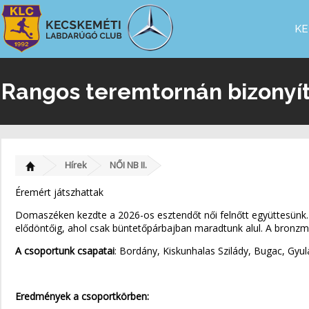
KE
Rangos teremtornán bizonyít
Hírek
NŐI NB II.
Éremért játszhattak
Domaszéken kezdte a 2026-os esztendőt női felnőtt együttesünk. 
elődöntőig, ahol csak büntetőpárbajban maradtunk alul. A bronzme
A csoportunk csapatai
: Bordány, Kiskunhalas Szilády, Bugac, Gy
Eredmények a csoportkörben: