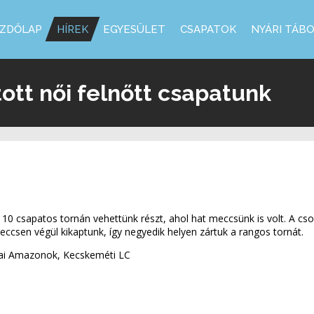
ZDŐLAP
HÍREK
EGYESÜLET
CSAPATOK
NYÁRI TÁB
ott női felnőtt csapatunk
10 csapatos tornán vehettünk részt, ahol hat meccsünk is volt. A cs
ccsen végül kikaptunk, így negyedik helyen zártuk a rangos tornát.
ulai Amazonok, Kecskeméti LC