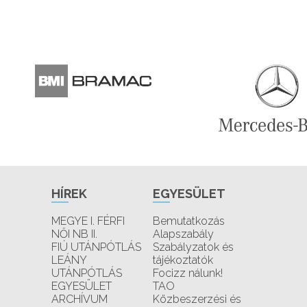
HÍREK
EGYESÜLET
MEGYE I. FÉRFI
Bemutatkozás
NŐI NB II.
Alapszabály
FIÚ UTÁNPÓTLÁS
Szabályzatok és
LEÁNY
tájékoztatók
UTÁNPÓTLÁS
Focizz nálunk!
EGYESÜLET
TAO
ARCHÍVUM
Közbeszerzési és