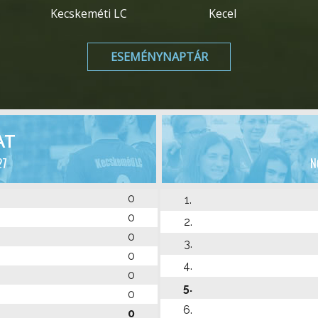
Kecskeméti LC
Kecel
ESEMÉNYNAPTÁR
AT
27
N
0
1.
0
2.
0
3.
0
4.
0
5.
0
6.
0