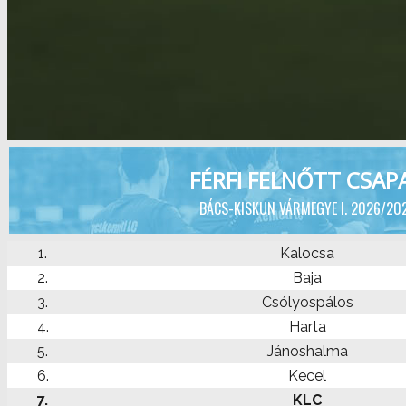
FÉRFI FELNŐTT CSAP
BÁCS-KISKUN VÁRMEGYE I. 2026/20
1.
Kalocsa
2.
Baja
3.
Csólyospálos
4.
Harta
5.
Jánoshalma
6.
Kecel
7.
KLC