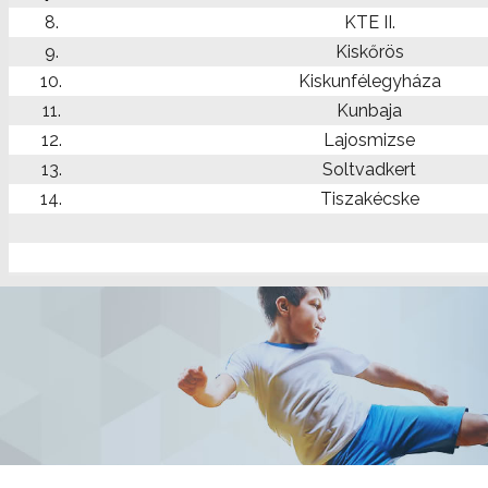
8.
KTE II.
9.
Kiskőrös
10.
Kiskunfélegyháza
11.
Kunbaja
12.
Lajosmizse
13.
Soltvadkert
14.
Tiszakécske