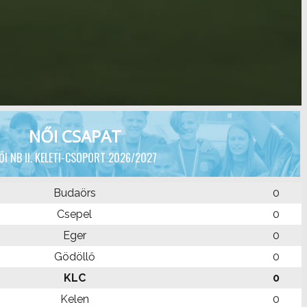
NŐI CSAPAT
ŐI NB II. KELETI-CSOPORT 2026/2027
Budaörs
0
Csepel
0
Eger
0
Gödöllő
0
KLC
0
Kelen
0