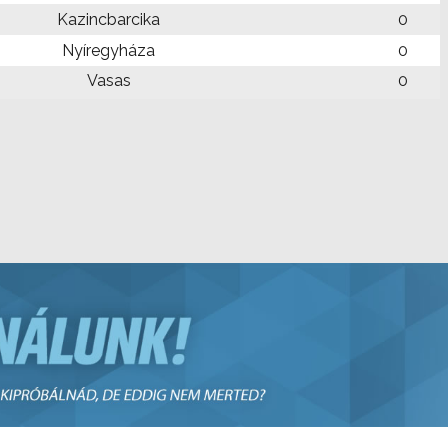
Kazincbarcika
0
Nyíregyháza
0
Vasas
0