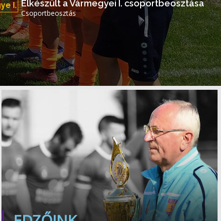
Elkészült a Vármegyei I. csoportbeosztása
e I.
Csoportbeosztás
EDZŐINK