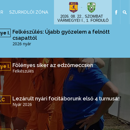
-
OR
SZURKOLÓI ZÓNA
2026. 08. 22., SZOMBAT
VÁRMEGYEI I., 1. FORDULÓ
Felkészülés: Újabb győzelem a felnőtt
e I.
csapattól
2026 nyár
Fölényes siker az edzőmeccsen
e I.
Felkészülés
Lezárult nyári focitáborunk első 4 turnusa!
LC
Nyár 2026