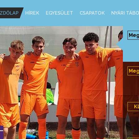
ZDŐLAP
HÍREK
EGYESÜLET
CSAPATOK
NYÁRI TÁB
Megy
Megy
K
T