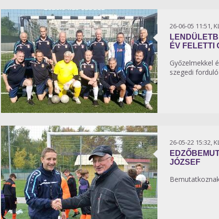
26-06-05 11:51, 
LENDÜLETBE
ÉV FELETTI
Győzelmekkel és
szegedi forduló
26-05-22 15:32, 
EDZŐBEMUT
JÓZSEF
Bemutatkoznak