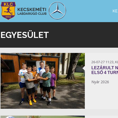
KE
EGYESÜLET
26-07-27 11:23, 
LEZÁRULT 
ELSŐ 4 TUR
Nyár 2026