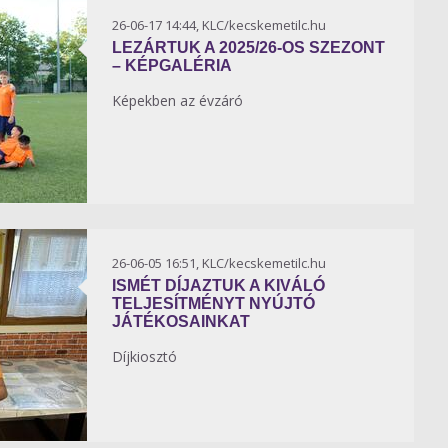
26-06-17 14:44, KLC/kecskemetilc.hu
LEZÁRTUK A 2025/26-OS SZEZONT
– KÉPGALÉRIA
Képekben az évzáró
26-06-05 16:51, KLC/kecskemetilc.hu
ISMÉT DÍJAZTUK A KIVÁLÓ
TELJESÍTMÉNYT NYÚJTÓ
JÁTÉKOSAINKAT
Díjkiosztó