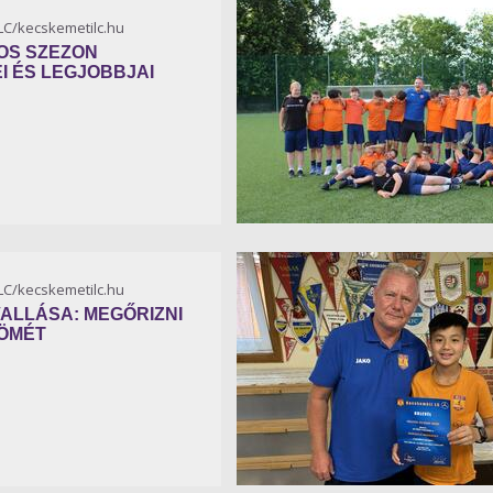
KLC/kecskemetilc.hu
-OS SZEZON
 ÉS LEGJOBBJAI
KLC/kecskemetilc.hu
VALLÁSA: MEGŐRIZNI
RÖMÉT