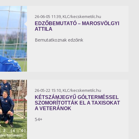
26-06-05 11:39, KLC/kecskemetilc.hu
EDZŐBEMUTATÓ – MAROSVÖLGYI
ATTILA
Bemutatkoznak edzőink
26-05-22 15:10, KLC/kecskemetilc.hu
KÉTSZÁMJEGYŰ GÓLTERMÉSSEL
SZOMORÍTOTTÁK EL A TAXISOKAT
A VETERÁNOK
54+