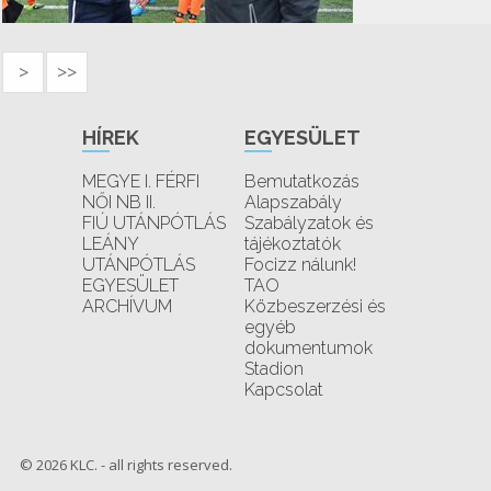
>
>>
HÍREK
EGYESÜLET
MEGYE I. FÉRFI
Bemutatkozás
NŐI NB II.
Alapszabály
FIÚ UTÁNPÓTLÁS
Szabályzatok és
LEÁNY
tájékoztatók
UTÁNPÓTLÁS
Focizz nálunk!
EGYESÜLET
TAO
ARCHÍVUM
Közbeszerzési és
egyéb
dokumentumok
Stadion
Kapcsolat
© 2026 KLC. - all rights reserved.