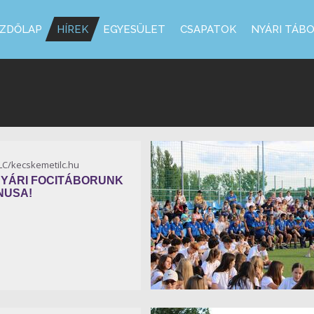
ZDŐLAP
HÍREK
EGYESÜLET
CSAPATOK
NYÁRI TÁB
KLC/kecskemetilc.hu
NYÁRI FOCITÁBORUNK
NUSA!