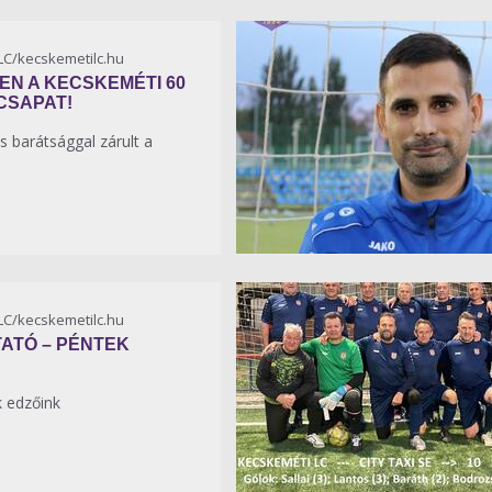
KLC/kecskemetilc.hu
N A KECSKEMÉTI 60
 CSAPAT!
 barátsággal zárult a
KLC/kecskemetilc.hu
ATÓ – PÉNTEK
 edzőink