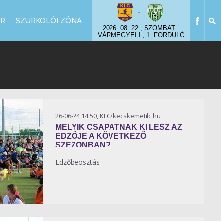
-
OR
SZURKOLÓI ZÓNA
2026. 08. 22., SZOMBAT
VÁRMEGYEI I., 1. FORDULÓ
26-06-24 14:50, KLC/kecskemetilc.hu
MELYIK CSAPATNAK KI LESZ AZ
EDZŐJE A KÖVETKEZŐ
SZEZONBAN?
Edzőbeosztás