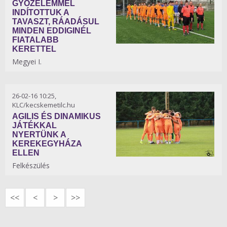
GYŐZELEMMEL
INDÍTOTTUK A
TAVASZT, RÁADÁSUL
MINDEN EDDIGINÉL
FIATALABB
KERETTEL
Megyei I.
26-02-16 10:25,
KLC/kecskemetilc.hu
AGILIS ÉS DINAMIKUS
JÁTÉKKAL
NYERTÜNK A
KEREKEGYHÁZA
ELLEN
Felkészülés
<<
<
>
>>