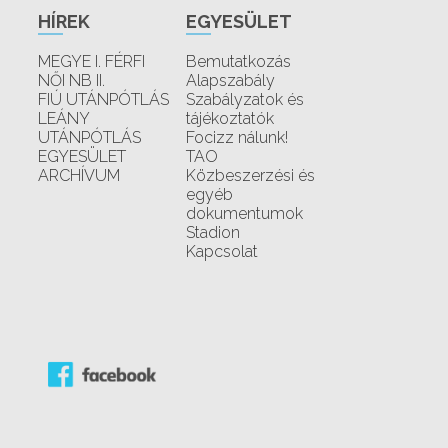
HÍREK
EGYESÜLET
MEGYE I. FÉRFI
Bemutatkozás
NŐI NB II.
Alapszabály
FIÚ UTÁNPÓTLÁS
Szabályzatok és
LEÁNY
tájékoztatók
UTÁNPÓTLÁS
Focizz nálunk!
EGYESÜLET
TAO
ARCHÍVUM
Közbeszerzési és
egyéb
dokumentumok
Stadion
Kapcsolat