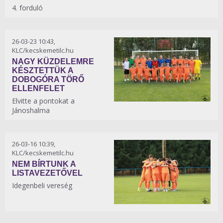
4. forduló
26-03-23 10:43,
KLC/kecskemetilc.hu
NAGY KÜZDELEMRE
KÉSZTETTÜK A
DOBOGÓRA TÖRŐ
ELLENFELET
Elvitte a pontokat a
Jánoshalma
26-03-16 10:39,
KLC/kecskemetilc.hu
NEM BÍRTUNK A
LISTAVEZETŐVEL
Idegenbeli vereség