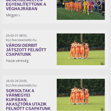
EGYENLÍTETTÜNK A
VÉGHAJRÁBAN
Megyei I.
26-03-31 08:55,
KLC/kecskemetilc.hu
VÁROSI DERBIT
JÁTSZOTT FELNŐTT
CSAPATUNK
Hazai vereség
26-03-26 20:05,
KLC/kecskemetilc.hu
SORSOLTAK A
VÁRMEGYEI
KUPÁBAN,
AKASZTÓRA UTAZIK
FELNŐTT CSAPATUNK