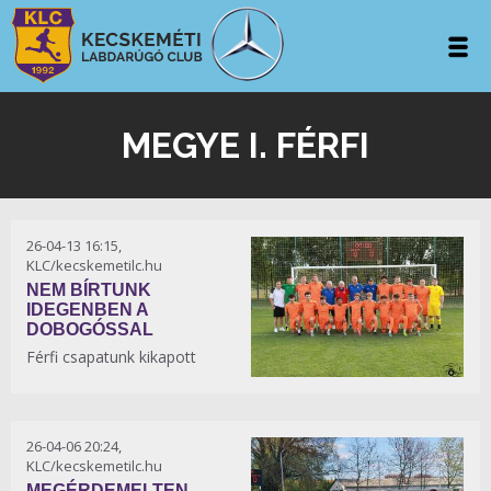
MEGYE I. FÉRFI
26-04-13 16:15,
KLC/kecskemetilc.hu
NEM BÍRTUNK
IDEGENBEN A
DOBOGÓSSAL
Férfi csapatunk kikapott
26-04-06 20:24,
KLC/kecskemetilc.hu
MEGÉRDEMELTEN