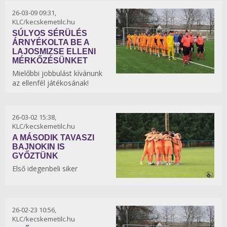
26-03-09 09:31,
KLC/kecskemetilc.hu
SÚLYOS SÉRÜLÉS
ÁRNYÉKOLTA BE A
LAJOSMIZSE ELLENI
MÉRKŐZÉSÜNKET
Mielőbbi jobbulást kívánunk
az ellenfél játékosának!
26-03-02 15:38,
KLC/kecskemetilc.hu
A MÁSODIK TAVASZI
BAJNOKIN IS
GYŐZTÜNK
Első idegenbeli siker
26-02-23 10:56,
KLC/kecskemetilc.hu